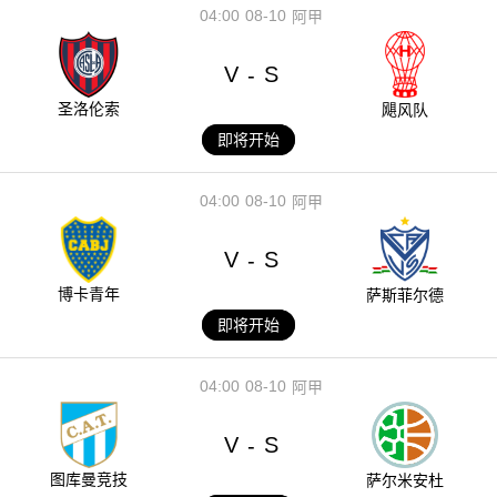
04:00
08-10
阿甲
V
S
-
圣洛伦索
飓风队
即将开始
04:00
08-10
阿甲
V
S
-
博卡青年
萨斯菲尔德
即将开始
04:00
08-10
阿甲
V
S
-
图库曼竞技
萨尔米安杜