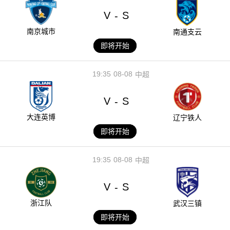
V
S
-
南京城市
南通支云
即将开始
19:35
08-08
中超
V
S
-
大连英博
辽宁铁人
即将开始
19:35
08-08
中超
V
S
-
浙江队
武汉三镇
即将开始