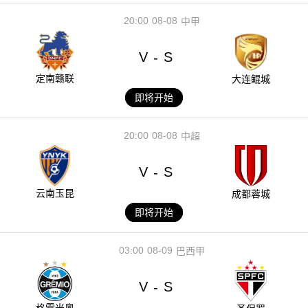
20:00
08-08
中甲
V
S
-
定南赣联
大连鲲城
即将开始
20:00
08-08
中超
V
S
-
云南玉昆
成都蓉城
即将开始
03:00
08-09
巴西甲
V
S
-
格雷米奥