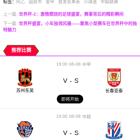
标签
：
阿乙
固原市
金甲
首发名单表
小球迷
中超联赛
上一篇:
世界杯-2：激情燃烧的足球盛宴，赛事背后的精彩瞬间
下一篇:
世界杯盛宴，小车独领风骚——聚焦小型赛车在世界杯中的独
特魅力
推荐比赛
19:00
08-08
中甲
V
S
-
苏州东吴
长春亚泰
即将开始
19:00
08-08
中超
V
S
-