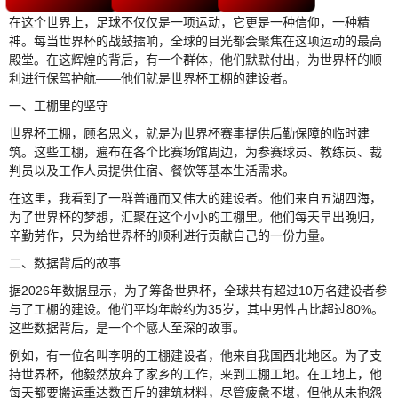
在这个世界上，足球不仅仅是一项运动，它更是一种信仰，一种精
神。每当世界杯的战鼓擂响，全球的目光都会聚焦在这项运动的最高
殿堂。在这辉煌的背后，有一个群体，他们默默付出，为世界杯的顺
利进行保驾护航——他们就是世界杯工棚的建设者。
一、工棚里的坚守
世界杯工棚，顾名思义，就是为世界杯赛事提供后勤保障的临时建
筑。这些工棚，遍布在各个比赛场馆周边，为参赛球员、教练员、裁
判员以及工作人员提供住宿、餐饮等基本生活需求。
在这里，我看到了一群普通而又伟大的建设者。他们来自五湖四海，
为了世界杯的梦想，汇聚在这个小小的工棚里。他们每天早出晚归，
辛勤劳作，只为给世界杯的顺利进行贡献自己的一份力量。
二、数据背后的故事
据2026年数据显示，为了筹备世界杯，全球共有超过10万名建设者参
与了工棚的建设。他们平均年龄约为35岁，其中男性占比超过80%。
这些数据背后，是一个个感人至深的故事。
例如，有一位名叫李明的工棚建设者，他来自我国西北地区。为了支
持世界杯，他毅然放弃了家乡的工作，来到工棚工地。在工地上，他
每天都要搬运重达数百斤的建筑材料，尽管疲惫不堪，但他从未抱怨