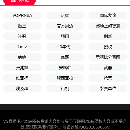
热门标签
VOPRNBA
玩家
国际友谊
魔王
官方周边
赛场上的智慧
连冠
强国
刷新
Lauv
0年代
授权
疤痕
底薪
竞猜比分表图
张兆旭
安踏鞋
武器
维亚杯
穆西亚拉
抢票
埃及超
街机
参赛单位
VS直播吧✅本站所有资讯内容均收集于互联网,如有侵权内容或不妥之
处,请您联系我们删除。敬请谅解!QQ2016690669