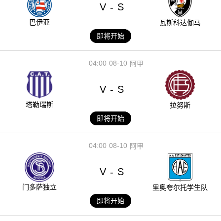
V
S
-
巴伊亚
瓦斯科达伽马
即将开始
04:00
08-10
阿甲
V
S
-
塔勒瑞斯
拉努斯
即将开始
04:00
08-10
阿甲
V
S
-
门多萨独立
里奥夸尔托学生队
即将开始