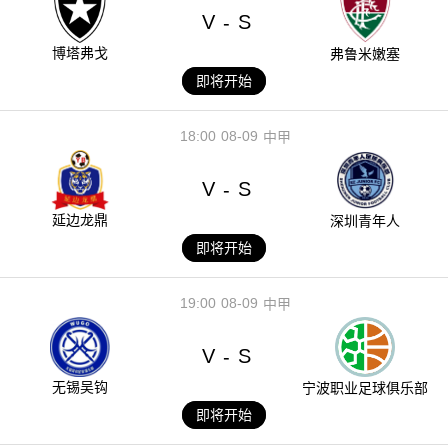
V
S
-
博塔弗戈
弗鲁米嫩塞
即将开始
18:00
08-09
中甲
V
S
-
延边龙鼎
深圳青年人
即将开始
19:00
08-09
中甲
V
S
-
无锡吴钩
宁波职业足球俱乐部
即将开始