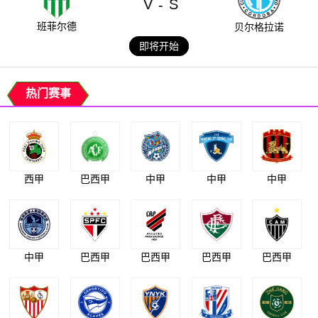
V
S
-
班菲尔德
贝尔格拉诺
即将开始
热门赛事
西甲
巴西甲
中甲
中甲
中甲
中甲
巴西甲
巴西甲
巴西甲
巴西甲