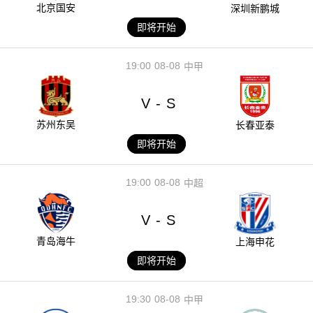
北京国安
深圳新鹏城
即将开始
19:00
08-08
中甲
V
S
-
苏州东吴
长春亚泰
即将开始
19:00
08-08
中超
V
S
-
青岛海牛
上海申花
即将开始
19:30
08-08
中甲