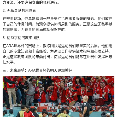
方资源，还要确保赛事的顺利进行。
2. 无私奉献的志愿者
在赛事现场，你总能看到一群身穿红色志愿者服装的身影。他们放弃
了自己的休息时间，为观众提供热情周到的服务。正是这些无私奉献
的志愿者，为赛事的圆满成功保驾护航。
3. 精益求精的教练团队
在ARA世界杯的赛场上，教练团队是运动员们最坚实的后盾。他们用
自己的专业知识和丰富经验，为运动员们提供战术指导和心理支持。
正是这些教练团队的辛勤付出，使得运动员们能够在比赛中发挥出最
佳水平。
三、未来展望：ARA世界杯的明天更加美好