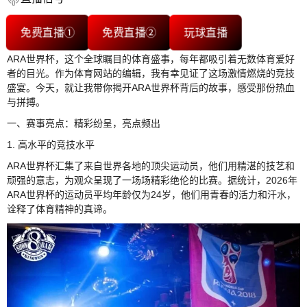
免费直播①
免费直播②
玩球直播
ARA世界杯，这个全球瞩目的体育盛事，每年都吸引着无数体育爱好
者的目光。作为体育网站的编辑，我有幸见证了这场激情燃烧的竞技
盛宴。今天，就让我带你揭开ARA世界杯背后的故事，感受那份热血
与拼搏。
一、赛事亮点：精彩纷呈，亮点频出
1. 高水平的竞技水平
ARA世界杯汇集了来自世界各地的顶尖运动员，他们用精湛的技艺和
顽强的意志，为观众呈现了一场场精彩绝伦的比赛。据统计，2026年
ARA世界杯的运动员平均年龄仅为24岁，他们用青春的活力和汗水，
诠释了体育精神的真谛。