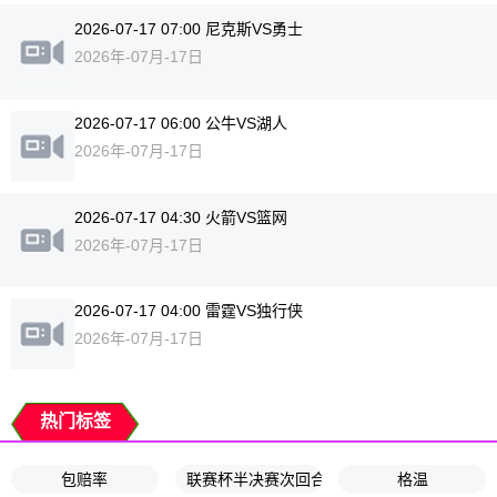
2026-07-17 07:00 尼克斯VS勇士
2026年-07月-17日
2026-07-17 06:00 公牛VS湖人
2026年-07月-17日
2026-07-17 04:30 火箭VS篮网
2026年-07月-17日
2026-07-17 04:00 雷霆VS独行侠
2026年-07月-17日
热门标签
包赔率
联赛杯半决赛次回合
格温