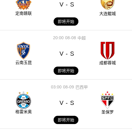
V
S
-
定南赣联
大连鲲城
即将开始
20:00
08-08
中超
V
S
-
云南玉昆
成都蓉城
即将开始
03:00
08-09
巴西甲
V
S
-
格雷米奥
圣保罗
即将开始