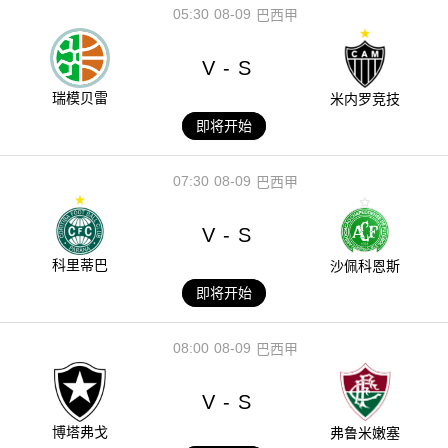
05:30
08-09
巴西甲
V
S
-
瑞模贝雷
米内罗竞技
即将开始
07:30
08-09
巴西甲
V
S
-
科里蒂巴
沙佩科恩斯
即将开始
08:00
08-09
巴西甲
V
S
-
博塔弗戈
弗鲁米嫩塞