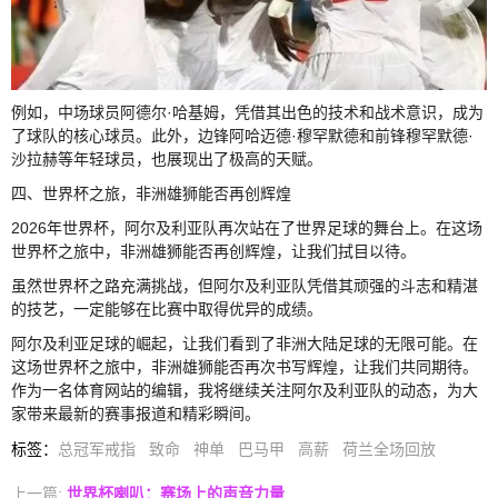
例如，中场球员阿德尔·哈基姆，凭借其出色的技术和战术意识，成为
了球队的核心球员。此外，边锋阿哈迈德·穆罕默德和前锋穆罕默德·
沙拉赫等年轻球员，也展现出了极高的天赋。
四、世界杯之旅，非洲雄狮能否再创辉煌
2026年世界杯，阿尔及利亚队再次站在了世界足球的舞台上。在这场
世界杯之旅中，非洲雄狮能否再创辉煌，让我们拭目以待。
虽然世界杯之路充满挑战，但阿尔及利亚队凭借其顽强的斗志和精湛
的技艺，一定能够在比赛中取得优异的成绩。
阿尔及利亚足球的崛起，让我们看到了非洲大陆足球的无限可能。在
这场世界杯之旅中，非洲雄狮能否再次书写辉煌，让我们共同期待。
作为一名体育网站的编辑，我将继续关注阿尔及利亚队的动态，为大
家带来最新的赛事报道和精彩瞬间。
标签
：
总冠军戒指
致命
神单
巴马甲
高薪
荷兰全场回放
上一篇:
世界杯喇叭：赛场上的声音力量