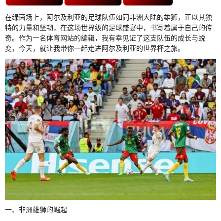
在绿茵场上，阿尔及利亚的足球队伍如同非洲大陆的雄狮，正以其独
特的力量和坚韧，在这场世界级的足球盛宴中，书写着属于自己的传
奇。作为一名体育网站的编辑，我有幸见证了这支队伍的成长与蜕
变，今天，就让我带你一起走进阿尔及利亚的世界杯之旅。
一、非洲雄狮的崛起