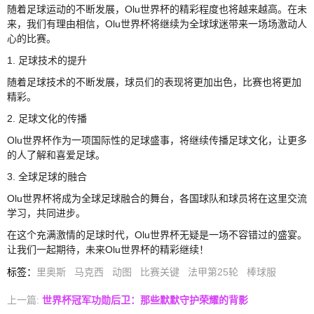
随着足球运动的不断发展，Olu世界杯的精彩程度也将越来越高。在未
来，我们有理由相信，Olu世界杯将继续为全球球迷带来一场场激动人
心的比赛。
1. 足球技术的提升
随着足球技术的不断发展，球员们的表现将更加出色，比赛也将更加
精彩。
2. 足球文化的传播
Olu世界杯作为一项国际性的足球盛事，将继续传播足球文化，让更多
的人了解和喜爱足球。
3. 全球足球的融合
Olu世界杯将成为全球足球融合的舞台，各国球队和球员将在这里交流
学习，共同进步。
在这个充满激情的足球时代，Olu世界杯无疑是一场不容错过的盛宴。
让我们一起期待，未来Olu世界杯的精彩继续！
标签
：
里奥斯
马克西
动图
比赛关键
法甲第25轮
棒球服
上一篇:
世界杯冠军功勋后卫：那些默默守护荣耀的背影