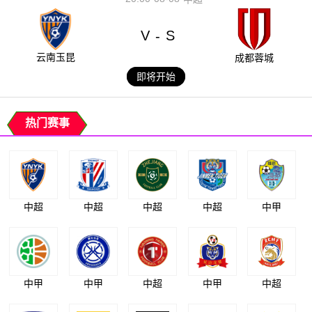
V
S
-
云南玉昆
成都蓉城
即将开始
热门赛事
中超
中超
中超
中超
中甲
中甲
中甲
中超
中甲
中超