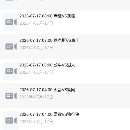
2026-07-17 08:00 老鹰VS灰熊
2026年-07月-17日
2026-07-17 07:00 尼克斯VS勇士
2026年-07月-17日
2026-07-17 06:00 公牛VS湖人
2026年-07月-17日
2026-07-17 04:30 火箭VS篮网
2026年-07月-17日
2026-07-17 04:00 雷霆VS独行侠
2026年-07月-17日