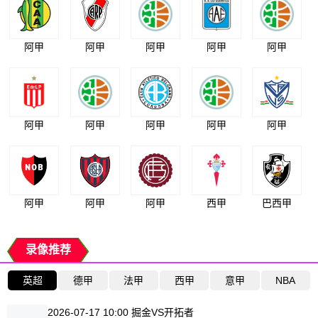
阿甲
阿甲
阿甲
阿甲
阿甲
阿甲
阿甲
阿甲
阿甲
阿甲
阿甲
阿甲
阿甲
西甲
巴西甲
录像推荐
英超
德甲
法甲
西甲
意甲
NBA
2026-07-17 10:00 掘金VS开拓者