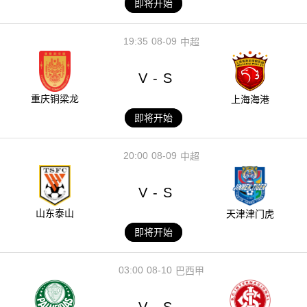
即将开始
19:35
08-09
中超
V
S
-
重庆铜梁龙
上海海港
即将开始
20:00
08-09
中超
V
S
-
山东泰山
天津津门虎
即将开始
03:00
08-10
巴西甲
V
S