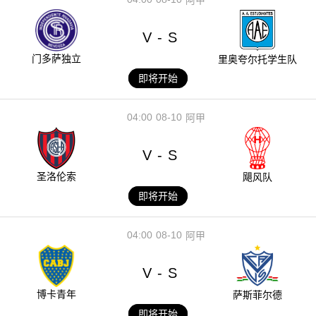
阿甲
V
S
-
门多萨独立
里奥夸尔托学生队
即将开始
04:00
08-10
阿甲
V
S
-
圣洛伦索
飓风队
即将开始
04:00
08-10
阿甲
V
S
-
博卡青年
萨斯菲尔德
即将开始