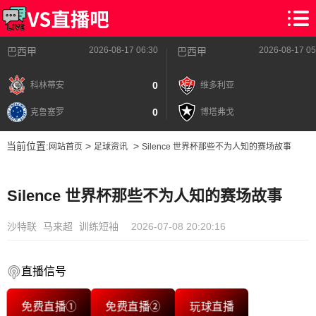
2026-08-17 06:30
2026-08-17 05
巴西甲
巴西甲
0
科林蒂安
维多利亚
0
克鲁塞罗
博塔弗戈
当前位置:
>
>
网站首页
足球资讯
Silence 世界杯那些不为人知的赛场故事
Silence 世界杯那些不为人知的赛场故事
沙特联
马来超
训练短袖
2026-07-08 20:20:16
直播信号
免费直播①
免费直播②
玩球直播