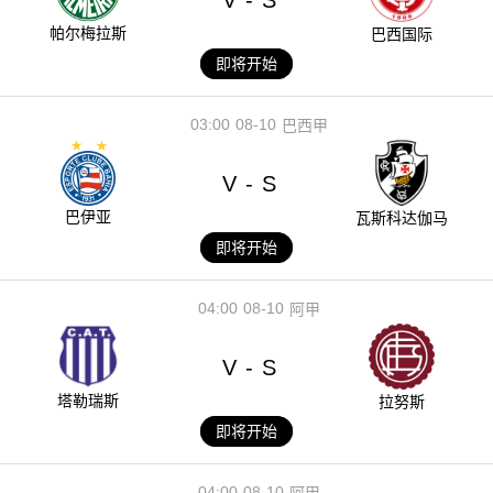
-
帕尔梅拉斯
巴西国际
即将开始
03:00
08-10
巴西甲
V
S
-
巴伊亚
瓦斯科达伽马
即将开始
04:00
08-10
阿甲
V
S
-
塔勒瑞斯
拉努斯
即将开始
04:00
08-10