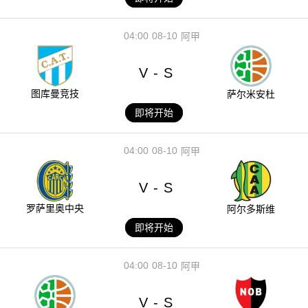
04:00
08-10
阿甲
V
S
-
图库曼竞技
萨尔米安杜
即将开始
04:00
08-10
阿甲
V
S
-
罗萨里奥中央
阿尔多斯维
即将开始
04:00
08-10
阿甲
V
S
-