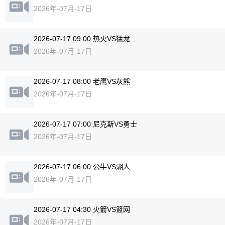
2026年-07月-17日
2026-07-17 09:00 热火VS猛龙
2026年-07月-17日
2026-07-17 08:00 老鹰VS灰熊
2026年-07月-17日
2026-07-17 07:00 尼克斯VS勇士
2026年-07月-17日
2026-07-17 06:00 公牛VS湖人
2026年-07月-17日
2026-07-17 04:30 火箭VS篮网
2026年-07月-17日