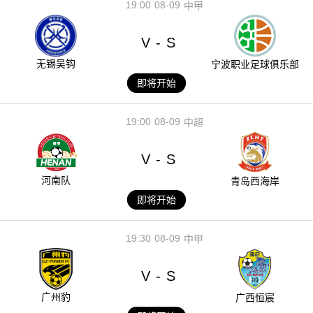
19:00
08-09
中甲
V
S
-
无锡吴钩
宁波职业足球俱乐部
即将开始
19:00
08-09
中超
V
S
-
河南队
青岛西海岸
即将开始
19:30
08-09
中甲
V
S
-
广州豹
广西恒宸