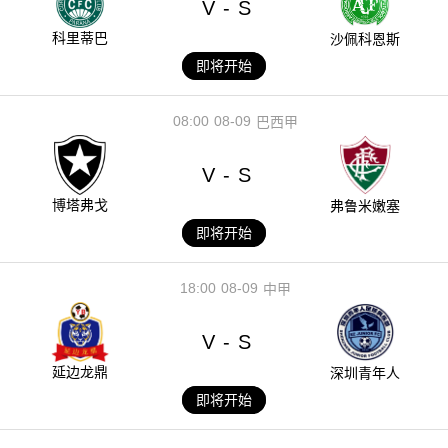
V
S
-
科里蒂巴
沙佩科恩斯
即将开始
08:00
08-09
巴西甲
V
S
-
博塔弗戈
弗鲁米嫩塞
即将开始
18:00
08-09
中甲
V
S
-
延边龙鼎
深圳青年人
即将开始