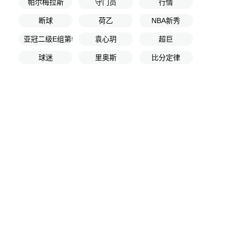
帕尔梅拉斯
守门员
行情
断球
荷乙
NBA新秀
亚冠二级E组第5轮
袁心玥
超巨
球迷
里奥斯
比分定律