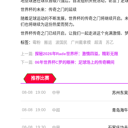
地亚球迷在球队晋级八强后，自发组织庆祝活动，彰显了足
世界杯的未来：传奇之门的延续
随着足球运动的不断发展，世界杯的传奇之门将继续开启。
们也将继续为这份热爱而努力。
世界杯传奇之门已经开启，让我们一起走进这个充满激情、
标签
：
霉粉
搬运
波国民
广州戴拿模
超清
苏乙
上一篇:
探秘2026年Rade世界杯：激情四溢，精彩无限
下一篇:
06年世界杯C罗的眼神：足球场上的传奇瞬间
推荐比赛
08-08
19:00
中甲
苏州东吴
08-08
19:00
中超
青岛海牛
08-08
19:30
中甲
石家庄功夫