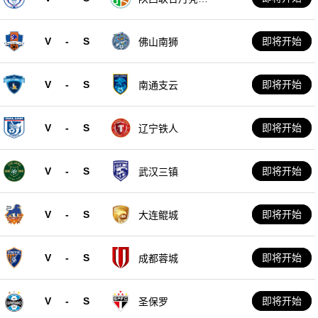
队
V
-
S
即将开始
佛山南狮
V
-
S
即将开始
南通支云
V
-
S
即将开始
辽宁铁人
V
-
S
即将开始
武汉三镇
V
-
S
即将开始
大连鲲城
V
-
S
即将开始
成都蓉城
V
-
S
即将开始
圣保罗