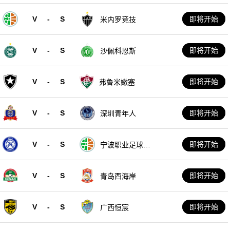
V
-
S
即将开始
米内罗竞技
V
-
S
即将开始
沙佩科恩斯
V
-
S
即将开始
弗鲁米嫩塞
V
-
S
即将开始
深圳青年人
V
-
S
即将开始
宁波职业足球俱
乐部
V
-
S
即将开始
青岛西海岸
V
-
S
即将开始
广西恒宸