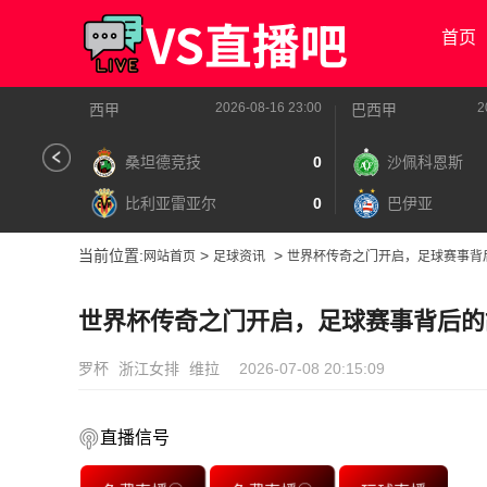
首页
2026-08-16 23:00
2
西甲
巴西甲
桑坦德竞技
0
沙佩科恩斯
比利亚雷亚尔
0
巴伊亚
当前位置:
>
>
网站首页
足球资讯
世界杯传奇之门开启，足球赛事背
世界杯传奇之门开启，足球赛事背后的
罗杯
浙江女排
维拉
2026-07-08 20:15:09
直播信号