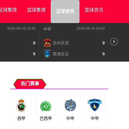
足球集锦
篮球集锦
篮球资讯
足球资讯
2026-08-16 19:30
2026-08-16 19:00
中甲
中甲
0
苏州东吴
0
深
0
南通支云
0
宁
热门赛事
西甲
巴西甲
中甲
中甲