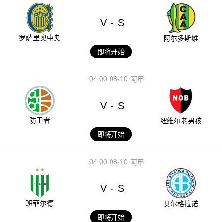
V
S
-
罗萨里奥中央
阿尔多斯维
即将开始
04:00
08-10
阿甲
V
S
-
防卫者
纽维尔老男孩
即将开始
04:00
08-10
阿甲
V
S
-
班菲尔德
贝尔格拉诺
即将开始