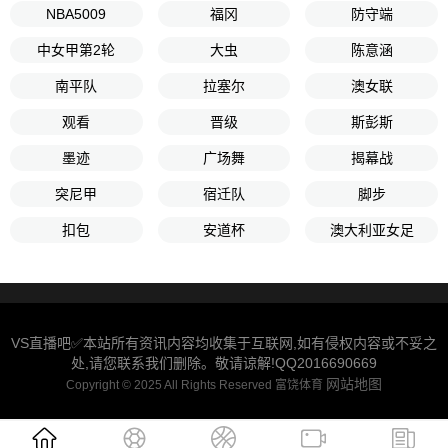
NBA5009
福冈
防守端
中女甲第2轮
大虫
陈意涵
南平队
拉塞尔
澳女联
观看
晋级
斯彭斯
墨迹
广场舞
揭幕战
突尼甲
宿迁队
脚步
扣包
安道杯
澳大利亚女足
VS直播吧✅本站所有资讯内容均收集于互联网,如有侵权内容或不妥之
处,请您联系我们删除。敬请谅解!QQ2016690669
网站地图
Copyright © 2025 All Rights Reserved 富饶体育