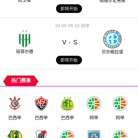
防卫者
纽维尔老男孩
即将开始
04:00
08-10
阿甲
V
S
-
班菲尔德
贝尔格拉诺
即将开始
热门赛事
巴西甲
巴西甲
巴西甲
阿甲
阿甲