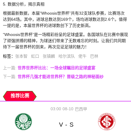
5. 数据分析，揭示真相
根据最新数据，本届“Whoosis世界杯”共有32支球队参赛，比赛场次
达到64场。其中，进球总数达到169个，场均进球数达到2.6个。值得
一提的是，本届世界杯的进球数创下了历史新高。
“Whoosis世界杯”是一场精彩纷呈的足球盛宴。各国球队在比赛中展现
了顽强拼搏的精神，为球迷们带来了无数难忘的时刻。让我们共同期
待下一届世界杯的到来，再次见证足球的魅力！
标签
：
张本智
虹口
张镇麟
哈尔滨队
佬牛
巴林
上一篇:
世界世界杯比比：一场全球瞩目的足球盛宴
下一篇:
世界杯几强才能进世界杯？晋级之路的神秘面纱
推荐比赛
03:00
08-10
巴西甲
V
S
-