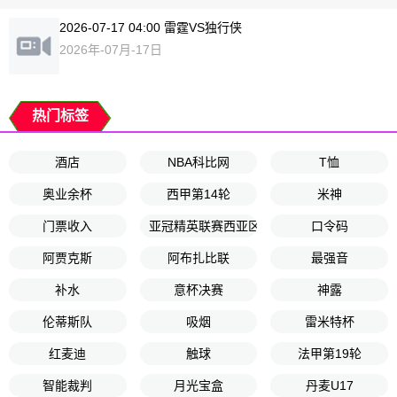
2026-07-17 04:00 雷霆VS独行侠
2026年-07月-17日
热门标签
酒店
NBA科比网
T恤
奥业余杯
西甲第14轮
米神
门票收入
亚冠精英联赛西亚区第7轮
口令码
阿贾克斯
阿布扎比联
最强音
补水
意杯决赛
神露
伦蒂斯队
吸烟
雷米特杯
红麦迪
触球
法甲第19轮
智能裁判
月光宝盒
丹麦U17