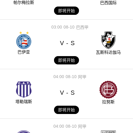
帕尔梅拉斯
巴西国际
即将开始
03:00
08-10
巴西甲
V
S
-
巴伊亚
瓦斯科达伽马
即将开始
04:00
08-10
阿甲
V
S
-
塔勒瑞斯
拉努斯
即将开始
04:00
08-10
阿甲