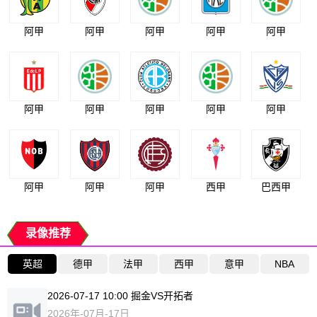
阿甲
阿甲
阿甲
阿甲
阿甲
阿甲
阿甲
阿甲
阿甲
阿甲
阿甲
阿甲
阿甲
西甲
巴西甲
录像推荐
英超
德甲
法甲
西甲
意甲
NBA
2026-07-17 10:00 掘金VS开拓者
2026年-07月-17日