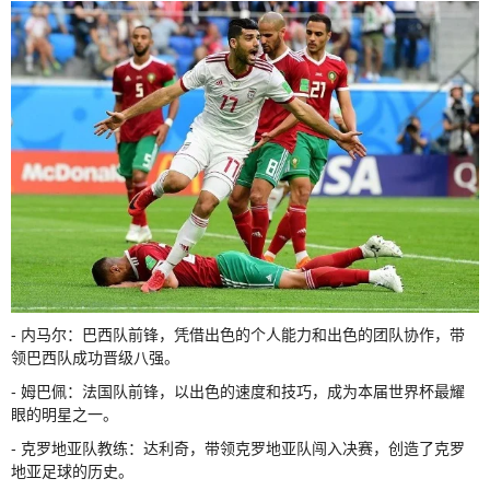
- 内马尔：巴西队前锋，凭借出色的个人能力和出色的团队协作，带
领巴西队成功晋级八强。
- 姆巴佩：法国队前锋，以出色的速度和技巧，成为本届世界杯最耀
眼的明星之一。
- 克罗地亚队教练：达利奇，带领克罗地亚队闯入决赛，创造了克罗
地亚足球的历史。