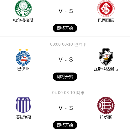
V
S
-
帕尔梅拉斯
巴西国际
即将开始
03:00
08-10
巴西甲
V
S
-
巴伊亚
瓦斯科达伽马
即将开始
04:00
08-10
阿甲
V
S
-
塔勒瑞斯
拉努斯
即将开始