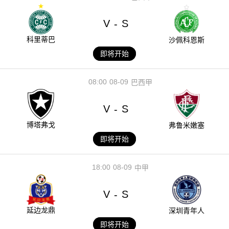
V
S
-
科里蒂巴
沙佩科恩斯
即将开始
08:00
08-09
巴西甲
V
S
-
博塔弗戈
弗鲁米嫩塞
即将开始
18:00
08-09
中甲
V
S
-
延边龙鼎
深圳青年人
即将开始