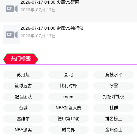
2026-07-17 04:30 火箭VS篮网
2026年-07月-17日
2026-07-17 04:00 雷霆VS独行侠
2026年-07月-17日
热门标签
苏丹超
湖北
竞技水平
篮球远古
比利时杯
冰雪
配音团队
rngm
打招呼礼仪
台城
NBA扣篮大赛
社群
塞维尔
德甲第17轮
排名榜上
NBA颁奖
时尚界
金州勇士