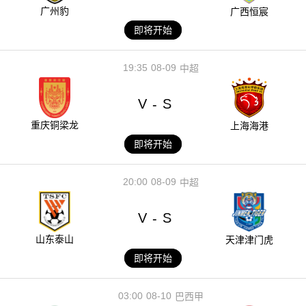
广州豹
广西恒宸
即将开始
19:35
08-09
中超
V
S
-
重庆铜梁龙
上海海港
即将开始
20:00
08-09
中超
V
S
-
山东泰山
天津津门虎
即将开始
03:00
08-10
巴西甲