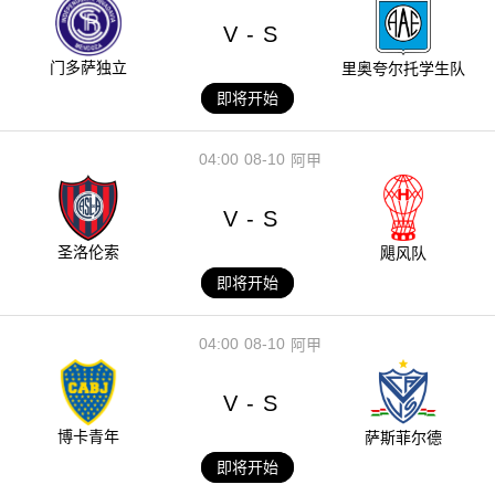
V
S
-
门多萨独立
里奥夸尔托学生队
即将开始
04:00
08-10
阿甲
V
S
-
圣洛伦索
飓风队
即将开始
04:00
08-10
阿甲
V
S
-
博卡青年
萨斯菲尔德
即将开始