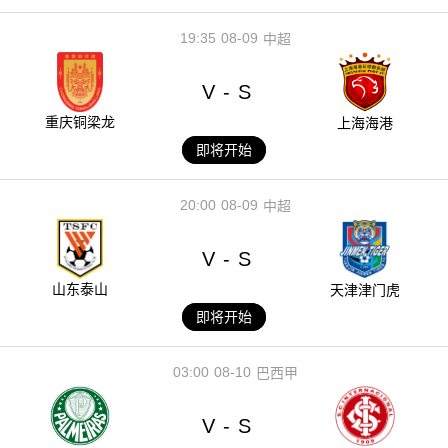
19:35
08-09
中超
V
S
-
重庆铜梁龙
上海海港
即将开始
20:00
08-09
中超
V
S
-
山东泰山
天津津门虎
即将开始
03:00
08-10
巴西甲
V
S
-