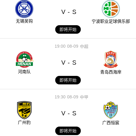
V
S
-
无锡吴钩
宁波职业足球俱乐部
即将开始
19:00
08-09
中超
V
S
-
河南队
青岛西海岸
即将开始
19:30
08-09
中甲
V
S
-
广州豹
广西恒宸
即将开始