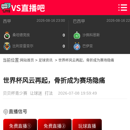
2026-08-16 23:00
2026-08-16 22
西甲
巴西甲
0
桑坦德竞技
沙佩科恩斯
0
比利亚雷亚尔
巴伊亚
当前位置:
>
>
网站首页
足球资讯
世界杯风云再起，骨折成为赛场隐痛
世界杯风云再起，骨折成为赛场隐痛
贝贝杯青少赛
让球迷
打法
2026-07-08 19:59:49
直播信号
免费直播①
免费直播②
玩球直播