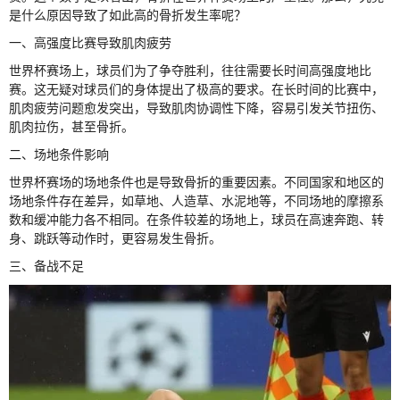
是什么原因导致了如此高的骨折发生率呢？
一、高强度比赛导致肌肉疲劳
世界杯赛场上，球员们为了争夺胜利，往往需要长时间高强度地比
赛。这无疑对球员们的身体提出了极高的要求。在长时间的比赛中，
肌肉疲劳问题愈发突出，导致肌肉协调性下降，容易引发关节扭伤、
肌肉拉伤，甚至骨折。
二、场地条件影响
世界杯赛场的场地条件也是导致骨折的重要因素。不同国家和地区的
场地条件存在差异，如草地、人造草、水泥地等，不同场地的摩擦系
数和缓冲能力各不相同。在条件较差的场地上，球员在高速奔跑、转
身、跳跃等动作时，更容易发生骨折。
三、备战不足