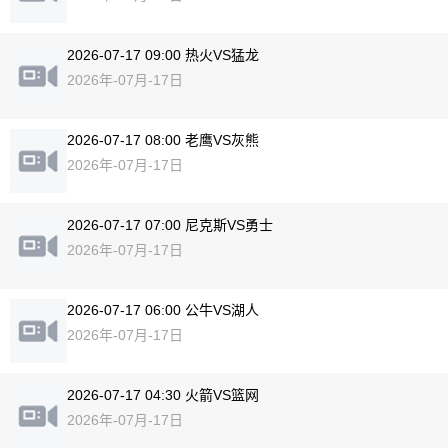
2026-07-17 09:00 热火VS猛龙
2026年-07月-17日
2026-07-17 08:00 老鹰VS灰熊
2026年-07月-17日
2026-07-17 07:00 尼克斯VS勇士
2026年-07月-17日
2026-07-17 06:00 公牛VS湖人
2026年-07月-17日
2026-07-17 04:30 火箭VS篮网
2026年-07月-17日