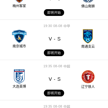
梅州客家
佛山南狮
即将开始
19:30
08-08
中甲
V
S
-
南京城市
南通支云
即将开始
19:35
08-08
中超
V
S
-
大连英博
辽宁铁人
即将开始
19:35
08-08
中超