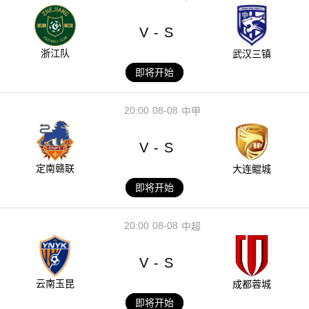
V
S
-
浙江队
武汉三镇
即将开始
20:00
08-08
中甲
V
S
-
定南赣联
大连鲲城
即将开始
20:00
08-08
中超
V
S
-
云南玉昆
成都蓉城
即将开始