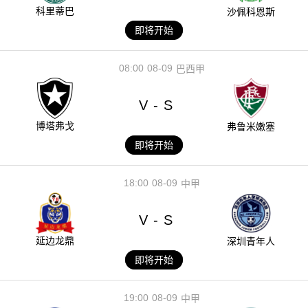
科里蒂巴
沙佩科恩斯
即将开始
08:00
08-09
巴西甲
V
S
-
博塔弗戈
弗鲁米嫩塞
即将开始
18:00
08-09
中甲
V
S
-
延边龙鼎
深圳青年人
即将开始
19:00
08-09
中甲