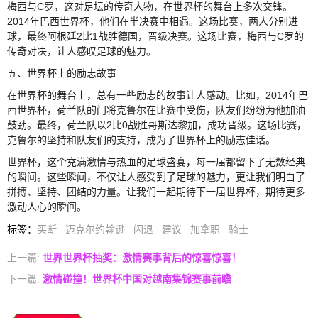
梅西与C罗，这对足坛的传奇人物，在世界杯的舞台上多次交锋。
2014年巴西世界杯，他们在半决赛中相遇。这场比赛，两人分别进
球，最终阿根廷2比1战胜德国，晋级决赛。这场比赛，梅西与C罗的
传奇对决，让人感叹足球的魅力。
五、世界杯上的励志故事
在世界杯的舞台上，总有一些励志的故事让人感动。比如，2014年巴
西世界杯，荷兰队的门将克鲁尔在比赛中受伤，队友们纷纷为他加油
鼓劲。最终，荷兰队以2比0战胜哥斯达黎加，成功晋级。这场比赛，
克鲁尔的坚持和队友们的支持，成为了世界杯上的励志佳话。
世界杯，这个充满激情与热血的足球盛宴，每一届都留下了无数经典
的瞬间。这些瞬间，不仅让人感受到了足球的魅力，更让我们明白了
拼搏、坚持、团结的力量。让我们一起期待下一届世界杯，期待更多
激动人心的瞬间。
标签
：
买断
迈克尔约翰逊
闪退
建议
加拿职
骑士
上一篇:
世界世界杯抽奖：激情赛事背后的惊喜惊喜！
下一篇:
激情碰撞！世界杯中国对越南集锦赛事前瞻