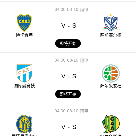
04:00
08-10
阿甲
V
S
-
博卡青年
萨斯菲尔德
即将开始
04:00
08-10
阿甲
V
S
-
图库曼竞技
萨尔米安杜
即将开始
04:00
08-10
阿甲
V
S
-