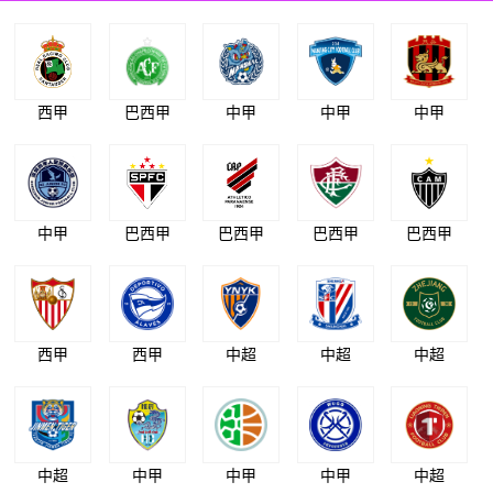
西甲
巴西甲
中甲
中甲
中甲
中甲
巴西甲
巴西甲
巴西甲
巴西甲
西甲
西甲
中超
中超
中超
中超
中甲
中甲
中甲
中超