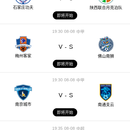
石家庄功夫
陕西联合月亮泊队
即将开始
19:30
08-08
中甲
V
S
-
梅州客家
佛山南狮
即将开始
19:30
08-08
中甲
V
S
-
南京城市
南通支云
即将开始
19:35
08-08
中超