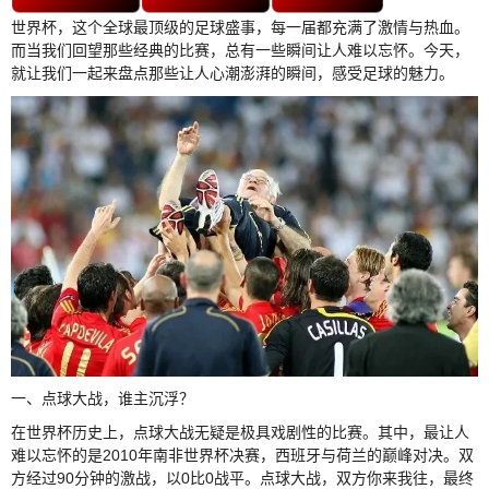
世界杯，这个全球最顶级的足球盛事，每一届都充满了激情与热血。
而当我们回望那些经典的比赛，总有一些瞬间让人难以忘怀。今天，
就让我们一起来盘点那些让人心潮澎湃的瞬间，感受足球的魅力。
一、点球大战，谁主沉浮？
在世界杯历史上，点球大战无疑是极具戏剧性的比赛。其中，最让人
难以忘怀的是2010年南非世界杯决赛，西班牙与荷兰的巅峰对决。双
方经过90分钟的激战，以0比0战平。点球大战，双方你来我往，最终