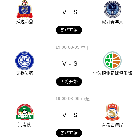
V
S
-
延边龙鼎
深圳青年人
即将开始
19:00
08-09
中甲
V
S
-
无锡吴钩
宁波职业足球俱乐部
即将开始
19:00
08-09
中超
V
S
-
河南队
青岛西海岸
即将开始