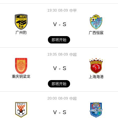
19:30
08-09
中甲
V
S
-
广州豹
广西恒宸
即将开始
19:35
08-09
中超
V
S
-
重庆铜梁龙
上海海港
即将开始
20:00
08-09
中超
V
S
-