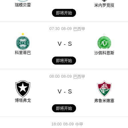
瑞模贝雷
米内罗竞技
即将开始
07:30
08-09
巴西甲
V
S
-
科里蒂巴
沙佩科恩斯
即将开始
08:00
08-09
巴西甲
V
S
-
博塔弗戈
弗鲁米嫩塞
即将开始
18:00
08-09
中甲