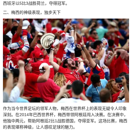
西班牙以5比3战胜荷兰，夺得冠军。
二、梅西的神级表现，独步天下
作为当今世界足坛的领军人物，梅西在世界杯上的表现无疑令人印象
深刻。在2014年巴西世界杯，梅西带领阿根廷闯入决赛。在决赛中，
他独中两元，帮助阿根廷2比1战胜德国，夺得亚军。这场比赛，梅西
的表现堪称神级，让人感叹足球的魅力。