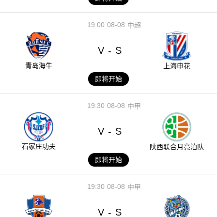
19:00
08-08
中超
V
S
-
青岛海牛
上海申花
即将开始
19:30
08-08
中甲
V
S
-
石家庄功夫
陕西联合月亮泊队
即将开始
19:30
08-08
中甲
V
S
-