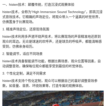
一、histen技术：颠覆传统，打造沉浸式观赛体验
histen技术，全称为“High Immersion Sound Technology”，即高沉浸
式音效技术。它精确的声场定位，将观众带入一个逼真的听觉世界，
仿佛置身于比赛现场。
1. 精准声场定位，还原现场氛围
histen技术利用多声道环绕声技术，将比赛现场的声音精准地还原到
观众的耳边。无论是球迷的欢呼声，还是球员的呼吸声，都能清晰感
受到，仿佛亲身经历。
2. 智能调节，适应不同场景
histen技术具备智能调节功能，根据比赛场景、观众位置等因素，自
动调整音效，确保每位观众都能享受到最佳的听觉体验。
3. 个性化定制，满足不同需求
histen技术支持个性化定制，观众可以根据自己的喜好调整音效参
数，如音量、音质、环绕效果等，打造专属的观赛体验。