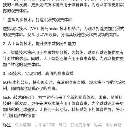
技的不断发展，更多先进技术将应用于体育赛事，为观众带来更加震
撼的观赛体验。
1. 虚拟现实技术，打造沉浸式观赛体验
虚拟现实技术（VR）将与histen技术相结合，为观众打造更加沉浸式
的观赛体验。观众可以VR设备，身临其境地感受比赛现场的氛围。
2. 人工智能技术，提升赛事数据分析能力
人工智能技术将应用于赛事数据分析，为教练、球员和球迷提供更有
针对性的信息。同时，人工智能还将应用于赛事直播，为观众提供更
加个性化的观赛体验。
3. 5G技术，实现实时、高清的赛事直播
5G技术的普及，将实现实时、高清的赛事直播。观众将不再受地域限
制，随时随地观看心仪的赛事。
histen技术的应用，为世界杯带来了全新的观赛体验。未来，随着科
技的不断发展，更多先进技术将应用于体育赛事，为全球球迷带来更
加精彩的足球盛宴。让我们一起期待，科技赋能下的体育世界，将带
给我们怎样的惊喜！
标签
：
进入联盟
西甲第17轮
处罚
甘冈克莱蒙
冯菜
国际赛场