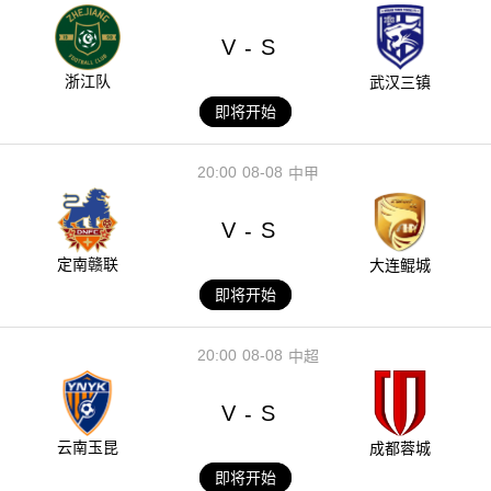
V
S
-
浙江队
武汉三镇
即将开始
20:00
08-08
中甲
V
S
-
定南赣联
大连鲲城
即将开始
20:00
08-08
中超
V
S
-
云南玉昆
成都蓉城
即将开始