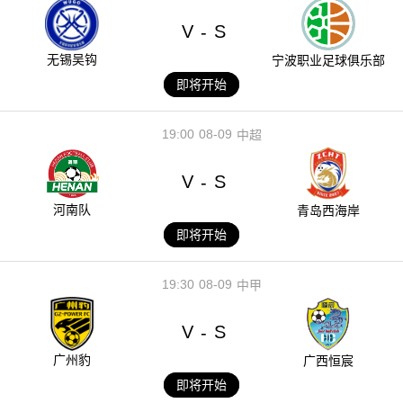
V
S
-
无锡吴钩
宁波职业足球俱乐部
即将开始
19:00
08-09
中超
V
S
-
河南队
青岛西海岸
即将开始
19:30
08-09
中甲
V
S
-
广州豹
广西恒宸
即将开始