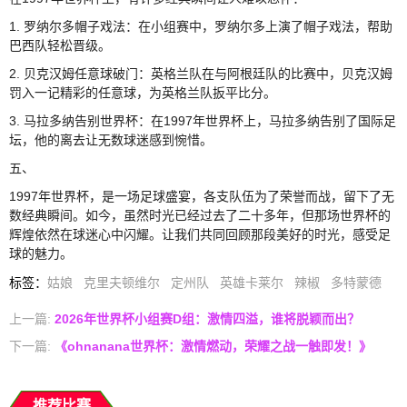
1. 罗纳尔多帽子戏法：在小组赛中，罗纳尔多上演了帽子戏法，帮助
巴西队轻松晋级。
2. 贝克汉姆任意球破门：英格兰队在与阿根廷队的比赛中，贝克汉姆
罚入一记精彩的任意球，为英格兰队扳平比分。
3. 马拉多纳告别世界杯：在1997年世界杯上，马拉多纳告别了国际足
坛，他的离去让无数球迷感到惋惜。
五、
1997年世界杯，是一场足球盛宴，各支队伍为了荣誉而战，留下了无
数经典瞬间。如今，虽然时光已经过去了二十多年，但那场世界杯的
辉煌依然在球迷心中闪耀。让我们共同回顾那段美好的时光，感受足
球的魅力。
标签
：
姑娘
克里夫顿维尔
定州队
英雄卡莱尔
辣椒
多特蒙德
上一篇:
2026年世界杯小组赛D组：激情四溢，谁将脱颖而出？
下一篇:
《ohnanana世界杯：激情燃动，荣耀之战一触即发！》
推荐比赛