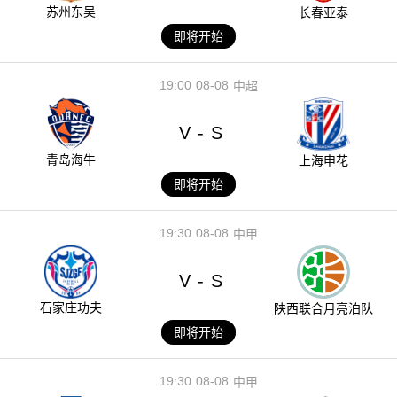
苏州东吴
长春亚泰
即将开始
19:00
08-08
中超
V
S
-
青岛海牛
上海申花
即将开始
19:30
08-08
中甲
V
S
-
石家庄功夫
陕西联合月亮泊队
即将开始
19:30
08-08
中甲