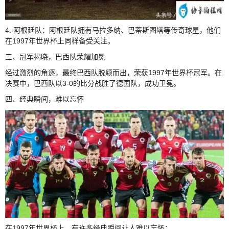
4. 阿根廷队：阿根廷队拥有马拉多纳、巴蒂斯图塔等传奇球星，他们
在1997年世界杯上同样备受关注。
三、冠军揭晓，巴西队荣耀加冕
经过激烈的角逐，最终巴西队脱颖而出，荣获1997年世界杯冠军。在
决赛中，巴西队以3-0的比分战胜了德国队，成功卫冕。
四、经典瞬间，难以忘怀
在1997年世界杯上，有许多经典瞬间让人难以忘怀：