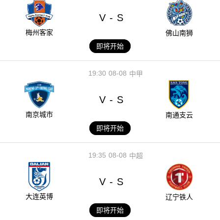
V
S
-
梅州客家
佛山南狮
即将开始
19:30
08-08
中甲
V
S
-
南京城市
南通支云
即将开始
19:35
08-08
中超
V
S
-
大连英博
辽宁铁人
即将开始