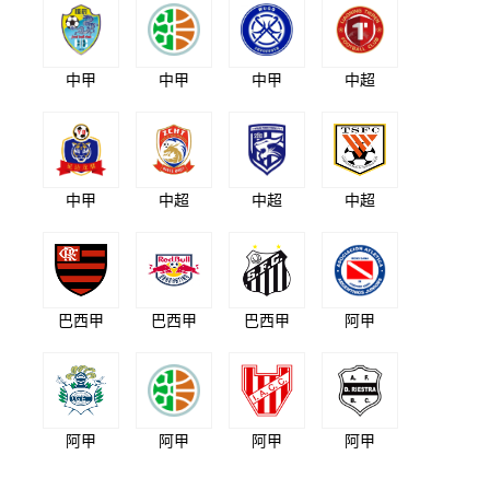
中甲
中甲
中甲
中超
中甲
中超
中超
中超
巴西甲
巴西甲
巴西甲
阿甲
阿甲
阿甲
阿甲
阿甲