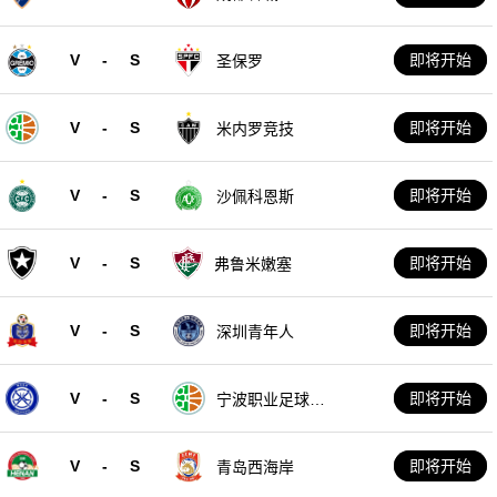
V
-
S
即将开始
圣保罗
V
-
S
即将开始
米内罗竞技
V
-
S
即将开始
沙佩科恩斯
V
-
S
即将开始
弗鲁米嫩塞
V
-
S
即将开始
深圳青年人
V
-
S
即将开始
宁波职业足球俱
乐部
V
-
S
即将开始
青岛西海岸