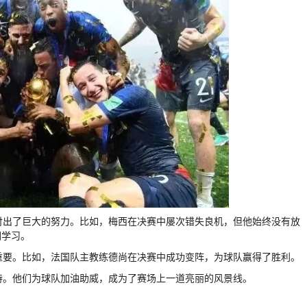
，付出了巨大的努力。比如，梅西在决赛中屡次错失良机，但他始终没有放
们学习。
关重要。比如，法国队主教练德尚在决赛中成功变阵，为球队赢得了胜利。
支持。他们为球队加油助威，成为了赛场上一道亮丽的风景线。