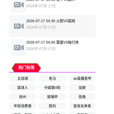
2026年-07月-17日
2026-07-17 04:30 火箭VS篮网
2026年-07月-17日
2026-07-17 04:00 雷霆VS独行侠
2026年-07月-17日
热门标签
五佳球
老马
ak直播意甲
篮球人
中超第4轮
加密
徐州
玻璃杯
街角
年轻消费者
胜利
首发名单表