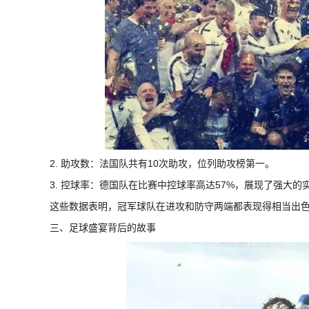
2. 助攻数：法国队共有10次助攻，位列助攻榜第一。
3. 控球率：德国队在比赛中控球率高达57%，展现了强大的
这些数据表明，冠军球队在进攻和防守两端都表现得相当出
三、足球盛宴背后的故事