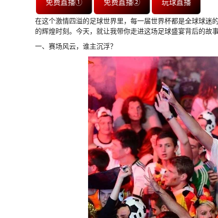
免费直播①
免费直播②
玩球直播
在这个激情四溢的足球世界里，每一届世界杯都是全球球迷的
的辉煌时刻。今天，就让我带你走进这场足球盛宴背后的故
一、赛场风云，谁主沉浮？