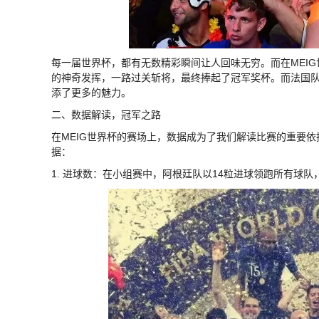
每一届世界杯，都有无数精彩瞬间让人回味无穷。而在MEI
的神奇发挥，一路过关斩将，最终捧起了冠军奖杯。而法国
添了更多的魅力。
二、数据解读，冠军之路
在MEIG世界杯的赛场上，数据成为了我们解读比赛的重要
据：
1. 进球数：在小组赛中，阿根廷队以14粒进球领跑所有球队