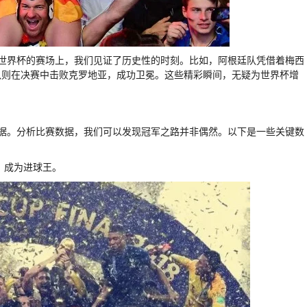
G世界杯的赛场上，我们见证了历史性的时刻。比如，阿根廷队凭借着梅西
队则在决赛中击败克罗地亚，成功卫冕。这些精彩瞬间，无疑为世界杯增
依据。分析比赛数据，我们可以发现冠军之路并非偶然。以下是一些关键数
，成为进球王。