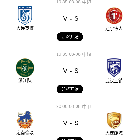
19:35
08-08
中超
V
S
-
大连英博
辽宁铁人
即将开始
19:35
08-08
中超
V
S
-
浙江队
武汉三镇
即将开始
20:00
08-08
中甲
V
S
-
定南赣联
大连鲲城