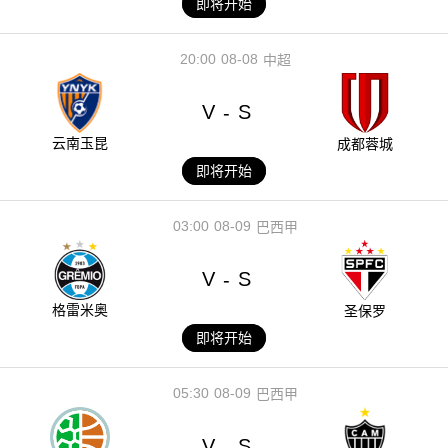
即将开始
20:00
08-08
中超
V
S
-
云南玉昆
成都蓉城
即将开始
03:00
08-09
巴西甲
V
S
-
格雷米奥
圣保罗
即将开始
05:30
08-09
巴西甲
V
S
-