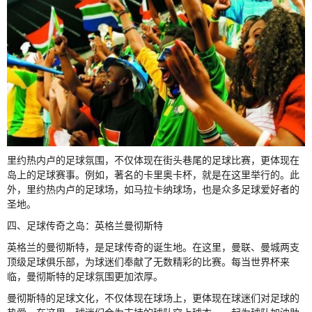
里约热内卢的足球氛围，不仅体现在街头巷尾的足球比赛，更体现在
岛上的足球赛事。例如，著名的卡里奥卡杯，就是在这里举行的。此
外，里约热内卢的足球场，如马拉卡纳球场，也是众多足球爱好者的
圣地。
四、足球传奇之岛：英格兰曼彻斯特
英格兰的曼彻斯特，是足球传奇的诞生地。在这里，曼联、曼城两支
顶级足球俱乐部，为球迷们奉献了无数精彩的比赛。每当世界杯来
临，曼彻斯特的足球氛围更加浓厚。
曼彻斯特的足球文化，不仅体现在球场上，更体现在球迷们对足球的