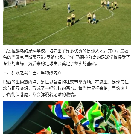
马德拉群岛的足球学校，培养出了许多优秀的足球人才。其中，最著
名的当属克里斯蒂亚诺·罗纳尔多。他在马德拉群岛的足球学校接受了
专业的训练，为后来的足球生涯奠定了坚实的基础。
三、狂欢之岛：巴西里约热内卢
巴西的里约热内卢，是世界著名的狂欢节举办地。在这里，足球与狂
欢节相互交织，形成了一幅独特的画卷。每当世界杯来临，里约热内
卢的街头巷尾，都会弥漫着足球的激情。