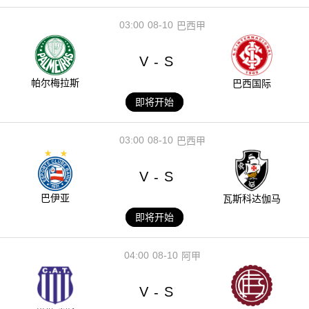
03:00
08-10
巴西甲
V
S
-
帕尔梅拉斯
巴西国际
即将开始
03:00
08-10
巴西甲
V
S
-
巴伊亚
瓦斯科达伽马
即将开始
04:00
08-10
阿甲
V
S
-