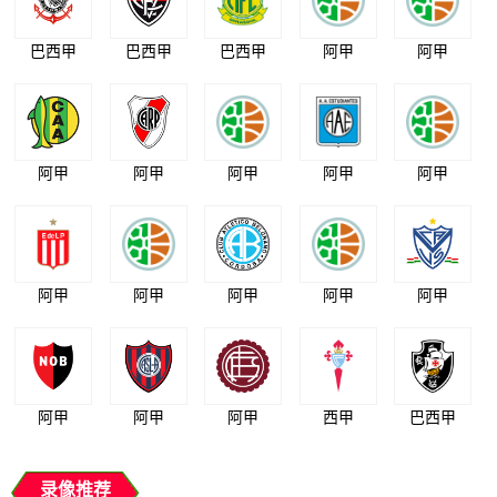
巴西甲
巴西甲
巴西甲
阿甲
阿甲
阿甲
阿甲
阿甲
阿甲
阿甲
阿甲
阿甲
阿甲
阿甲
阿甲
阿甲
阿甲
阿甲
西甲
巴西甲
录像推荐