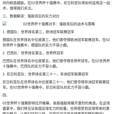
间内制造威胁。在02世界杯十强赛中，尼日利亚队将如何运用这一战
术，值得我们关注。
三、数据解读：强敌背后的实力对比
1. 德国队：世界排名第三，欧洲冠军联赛冠军
德国队在世界排名中位居第三，他们曾夺得欧洲冠军联赛冠军。在02
世界杯十强赛中，德国队的实力不容小觑。
2. 巴西队：世界排名第五，世界杯冠军
巴西队在世界排名中位居第五，他们曾夺得世界杯冠军。在02世界杯
十强赛中，巴西队的实力不容小觑。
3. 尼日利亚队：世界排名第三十一，非洲冠军联赛冠军
尼日利亚队在世界排名中位居第三十一，他们曾夺得非洲冠军联赛冠
军。在02世界杯十强赛中，尼日利亚队的实力不容小觑。
四、
02世界杯十强赛即将拉开帷幕，各路强敌将展开激烈的角逐。在这场
盛宴中，我们将见证各国足球实力的较量，也将感受到足球带来的激
情与魅力。让我们拭目以待，共同见证这场足球盛宴的精彩瞬间！