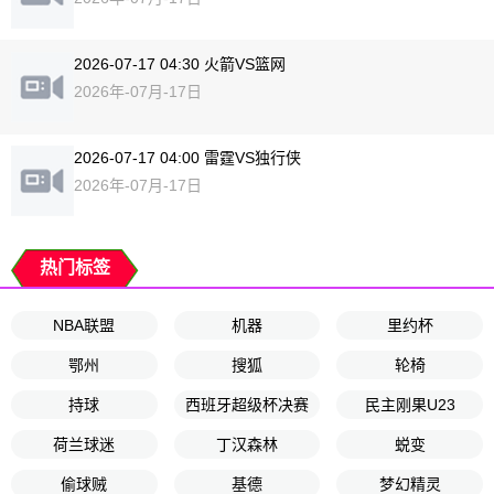
2026-07-17 04:30 火箭VS篮网
2026年-07月-17日
2026-07-17 04:00 雷霆VS独行侠
2026年-07月-17日
热门标签
NBA联盟
机器
里约杯
鄂州
搜狐
轮椅
持球
西班牙超级杯决赛
民主刚果U23
荷兰球迷
丁汉森林
蜕变
偷球贼
基德
梦幻精灵