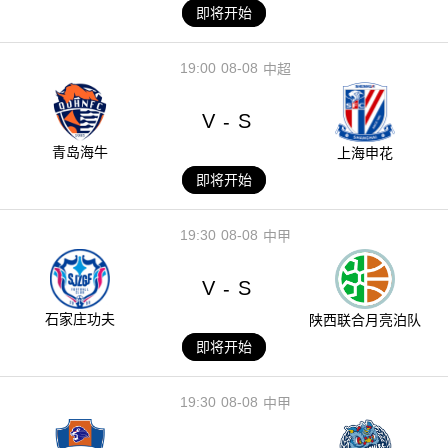
即将开始
19:00
08-08
中超
V
S
-
青岛海牛
上海申花
即将开始
19:30
08-08
中甲
V
S
-
石家庄功夫
陕西联合月亮泊队
即将开始
19:30
08-08
中甲