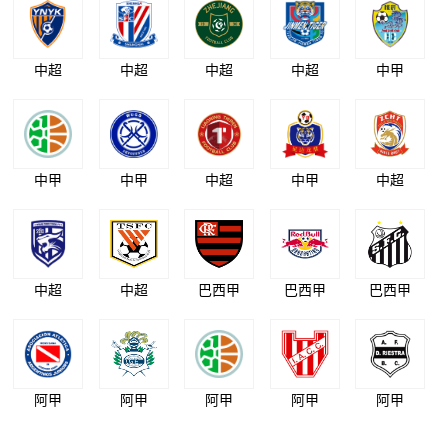
中超
中超
中超
中超
中甲
中甲
中甲
中超
中甲
中超
中超
中超
巴西甲
巴西甲
巴西甲
阿甲
阿甲
阿甲
阿甲
阿甲