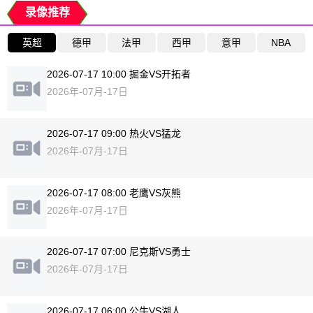
录像推荐
英超
德甲
法甲
西甲
意甲
NBA
2026-07-17 10:00 掘金VS开拓者
2026年-07月-17日
2026-07-17 09:00 热火VS猛龙
2026年-07月-17日
2026-07-17 08:00 老鹰VS灰熊
2026年-07月-17日
2026-07-17 07:00 尼克斯VS勇士
2026年-07月-17日
2026-07-17 06:00 公牛VS湖人