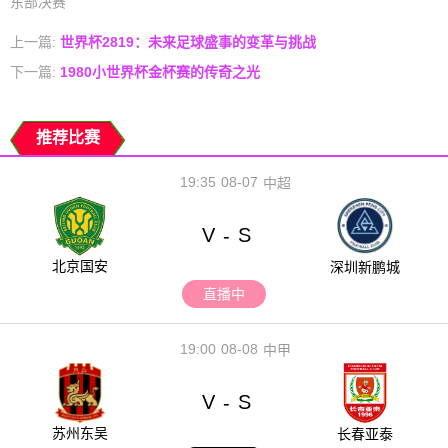
东部决赛
上一篇:
世界杯2819：未来足球盛事的变革与挑战
下一篇:
1980小世界杯金杯赛的传奇之光
推荐比赛
19:35
08-07
中超
V
S
-
北京国安
深圳新鹏城
直播中
19:00
08-08
中甲
V
S
-
苏州东吴
长春亚泰