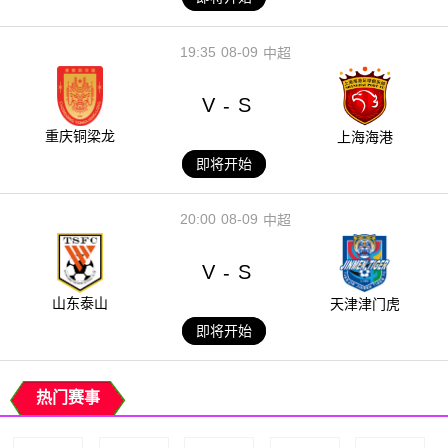
19:35
08-09
中超
V
S
-
重庆铜梁龙
上海海港
即将开始
20:00
08-09
中超
V
S
-
山东泰山
天津津门虎
即将开始
热门赛事