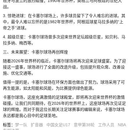
班牙与波兰的激烈碰撞；1990年世界杯，英格兰与阿根廷的世纪大
战。
3. 惊艳进球：在卡塞尔球场上，许多球员留下了令人难忘的进球。其
中，最令人难以忘怀的是1982年世界杯，阿根廷球星马拉多纳的“上
帝之手”进球。
4. 超级巨星：卡塞尔球场曾多次迎来世界足坛超级巨星，如贝利、马
拉多纳、梅西等。
三、未来展望：卡塞尔球场再创辉煌
随着2026年世界杯的临近，卡塞尔球场将再次迎来足球盛宴。为了迎
接这一盛事，球场进行了全面的改造升级，包括提升观众席、改善设
施、优化交通等。
值得一提的是，卡塞尔球场在环保方面也做出了努力。球场采用了可
再生能源，如太阳能和风能，为比赛提供绿色能源。
卡塞尔球场，这座充满激情的足球殿堂，即将再次迎来世界杯的激情
碰撞。让我们共同期待，在2026年的世界杯上，这座球场再次见证足
球的辉煌。而对于我这位长期关注足球赛事的编辑来说，卡塞尔球场
永远都是我心目中的足球圣地。
标签
：
梦一队
扩音器
中国女足U17
意甲第38轮
工作人员
NBA