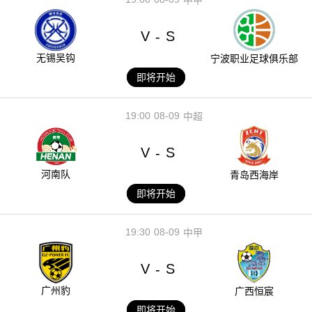
V
S
-
无锡吴钩
宁波职业足球俱乐部
即将开始
19:00
08-09
中超
V
S
-
河南队
青岛西海岸
即将开始
19:30
08-09
中甲
V
S
-
广州豹
广西恒宸
即将开始