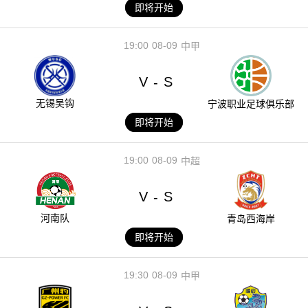
即将开始
19:00
08-09
中甲
V
S
-
无锡吴钩
宁波职业足球俱乐部
即将开始
19:00
08-09
中超
V
S
-
河南队
青岛西海岸
即将开始
19:30
08-09
中甲