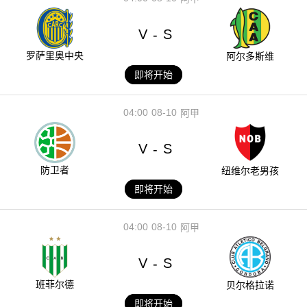
V
S
-
罗萨里奥中央
阿尔多斯维
即将开始
04:00
08-10
阿甲
V
S
-
防卫者
纽维尔老男孩
即将开始
04:00
08-10
阿甲
V
S
-
班菲尔德
贝尔格拉诺
即将开始