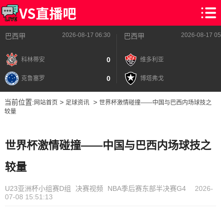
2026-08-17 06:30
2026-08-17 05
巴西甲
巴西甲
0
科林蒂安
维多利亚
0
克鲁塞罗
博塔弗戈
当前位置:
>
>
网站首页
足球资讯
世界杯激情碰撞——中国与巴西内场球技之
较量
世界杯激情碰撞——中国与巴西内场球技之
较量
U23亚洲杯小组赛D组
决赛视频
NBA季后赛东部半决赛G4
2026-
07-08 15:51:13