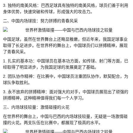
3. 独特的南美风格：巴西足球具有独特的南美风格，球员们善于利用
身体优势，快速突破和传球，形成强大的攻击力。
二、中国内场球技：努力拼搏的青春风采
中国足球，虽然在世界舞台上还略显稚嫩，但近年来，我国足球事业
取得了长足进步。在世界杯的舞台上，中国球员们以拼搏精神，展现
了青春风采。
1. 扎实的基本功：中国球员在基本功方面，如传球、射门等方面，已
经取得了明显进步，为我国足球的发展奠定了基础。
2. 团队协作精神：在比赛中，中国球员注重团队协作，默契配合，为
球队争取胜利。
3. 永不放弃的拼搏精神：面对强大的对手，中国球员展现出了顽强的
拼搏精神，这种精神值得我们每一个人学习。
三、内场球技较量：激情碰撞的火花
在世界杯的舞台上，中国与巴西的内场球技较量，无疑是一场激情碰
撞的火花。两支队伍在比赛中，都展现了极高的水平。