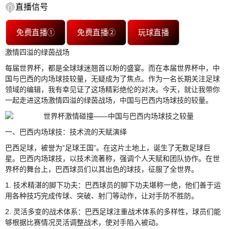
直播信号
免费直播①
免费直播②
玩球直播
激情四溢的绿茵战场
每届世界杯，都是全球球迷翘首以盼的盛宴。而在本届世界杯中，中
国与巴西的内场球技较量，无疑成为了焦点。作为一名长期关注足球
领域的编辑，我有幸见证了这场精彩绝伦的对决。今天，就让我带你
一起走进这场激情四溢的绿茵战场，中国与巴西内场球技的较量。
一、巴西内场球技：技术流的天赋演绎
巴西足球，被誉为“足球王国”。在这片土地上，诞生了无数足球巨
星。巴西内场球技，以技术流著称，强调个人天赋和团队协作。在世
界杯的舞台上，巴西球员们以其出色的球技，征服了全世界。
1. 技术精湛的脚下功夫：巴西球员的脚下功夫堪称一绝，他们善于运
用各种技巧完成传球、突破、射门等动作，让对手防不胜防。
2. 灵活多变的战术体系：巴西足球注重战术体系的多样性，球员们能
够根据比赛情况灵活调整战术，使对手陷入被动。