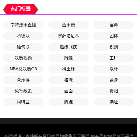
热门标签
南特法甲直播
西甲德
宿命
承德队
塞萨洛尼基
团体
缅甸联
超级飞侠
识别
决赛视频
雕像
工厂
NBA总决赛G3
科王杯
以杯
众乐博
猫咪
紧身
免签政策
画面
贵阳
阿特兰
脚踝
选址
VS直播吧✅本站所有资讯内容均收集于互联网,如有侵权内容或不妥之