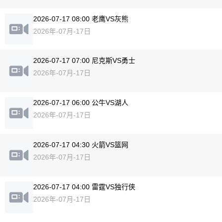
2026-07-17 08:00 老鹰VS灰熊
2026年-07月-17日
2026-07-17 07:00 尼克斯VS勇士
2026年-07月-17日
2026-07-17 06:00 公牛VS湖人
2026年-07月-17日
2026-07-17 04:30 火箭VS篮网
2026年-07月-17日
2026-07-17 04:00 雷霆VS独行侠
2026年-07月-17日