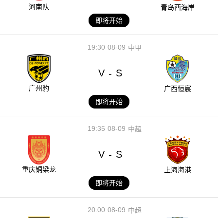
河南队
青岛西海岸
即将开始
19:30
08-09
中甲
V
S
-
广州豹
广西恒宸
即将开始
19:35
08-09
中超
V
S
-
重庆铜梁龙
上海海港
即将开始
20:00
08-09
中超