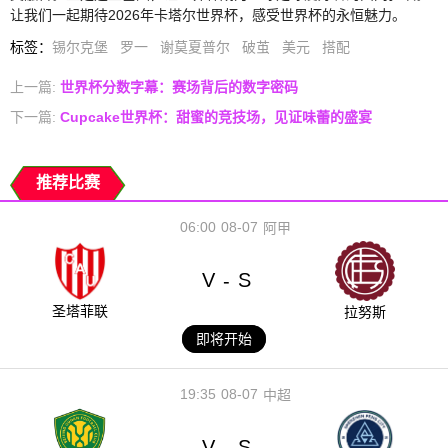
让我们一起期待2026年卡塔尔世界杯，感受世界杯的永恒魅力。
标签
：
锡尔克堡
罗一
谢莫夏普尔
破茧
美元
搭配
上一篇:
世界杯分数字幕：赛场背后的数字密码
下一篇:
Cupcake世界杯：甜蜜的竞技场，见证味蕾的盛宴
推荐比赛
06:00
08-07
阿甲
V
S
-
圣塔菲联
拉努斯
即将开始
19:35
08-07
中超
V
S
-