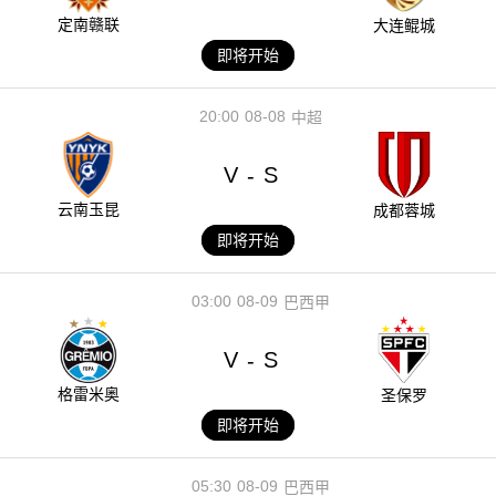
定南赣联
大连鲲城
即将开始
20:00
08-08
中超
V
S
-
云南玉昆
成都蓉城
即将开始
03:00
08-09
巴西甲
V
S
-
格雷米奥
圣保罗
即将开始
05:30
08-09
巴西甲