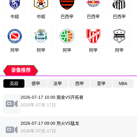
中超
中超
巴西甲
巴西甲
巴西甲
阿甲
阿甲
阿甲
阿甲
阿甲
录像推荐
英超
德甲
法甲
西甲
意甲
NBA
2026-07-17 10:00 掘金VS开拓者
2026年-07月-17日
2026-07-17 09:00 热火VS猛龙
2026年-07月-17日