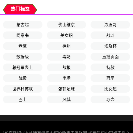
热门标签
蒙古超
佛山维京
浓眉哥
同意书
美女职
战斗
老鹰
徐州
埃及杯
数据级
毒奶
直播页面
总冠军表上
战报
特赦
战役
串场
冠军
世界杯苏联
张翰足球
比女超
巴士
风城
冰壶
VS直播吧✅本站所有资讯内容均收集于互联网,如有侵权内容或不妥之