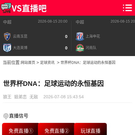
2026-08-15 20:00
2026-08-15 20
中超
中超
0
云南玉昆
上海申花
0
大连英博
河南队
当前位置:
>
>
网站首页
足球资讯
世界杯DNA：足球运动的永恒基因
世界杯DNA：足球运动的永恒基因
狼王
姐弟恋
无敌
2026-07-08 15:43:54
直播信号
免费直播①
免费直播②
玩球直播