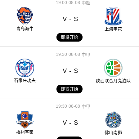
19:00
08-08
中超
V
S
-
青岛海牛
上海申花
即将开始
19:30
08-08
中甲
V
S
-
石家庄功夫
陕西联合月亮泊队
即将开始
19:30
08-08
中甲
V
S
-
梅州客家
佛山南狮