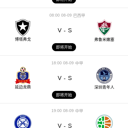
08:00
08-09
巴西甲
V
S
-
博塔弗戈
弗鲁米嫩塞
即将开始
18:00
08-09
中甲
V
S
-
延边龙鼎
深圳青年人
即将开始
19:00
08-09
中甲
V
S
-