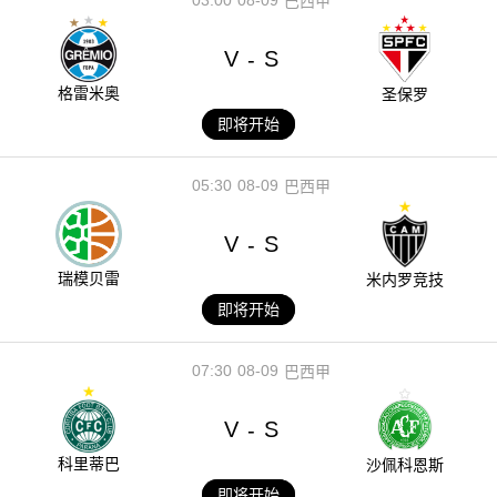
巴西甲
V
S
-
格雷米奥
圣保罗
即将开始
05:30
08-09
巴西甲
V
S
-
瑞模贝雷
米内罗竞技
即将开始
07:30
08-09
巴西甲
V
S
-
科里蒂巴
沙佩科恩斯
即将开始