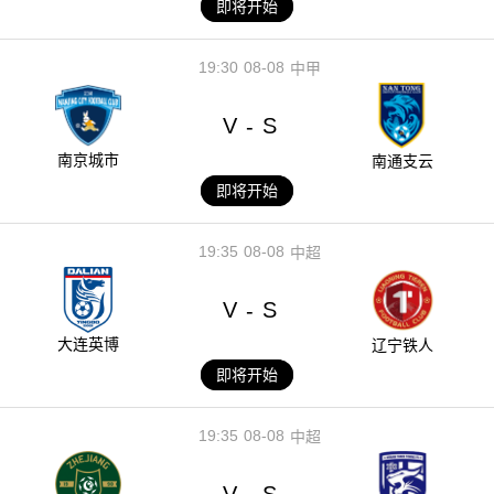
即将开始
19:30
08-08
中甲
V
S
-
南京城市
南通支云
即将开始
19:35
08-08
中超
V
S
-
大连英博
辽宁铁人
即将开始
19:35
08-08
中超