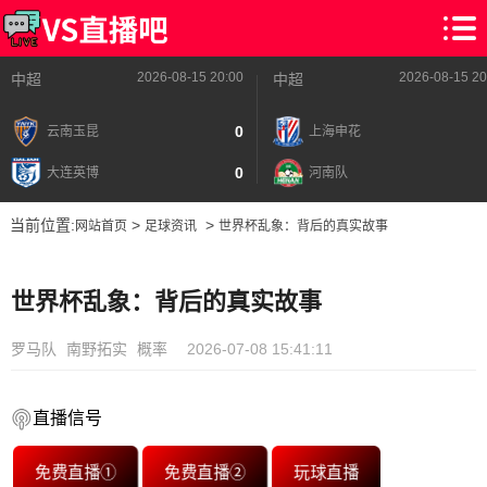
2026-08-15 20:00
2026-08-15 20
中超
中超
0
云南玉昆
上海申花
0
大连英博
河南队
当前位置:
>
>
网站首页
足球资讯
世界杯乱象：背后的真实故事
世界杯乱象：背后的真实故事
罗马队
南野拓实
概率
2026-07-08 15:41:11
直播信号
免费直播①
免费直播②
玩球直播