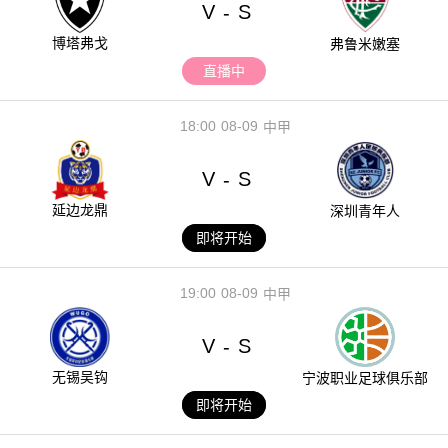
V
S
-
博塔弗戈
弗鲁米嫩塞
直播中
18:00
08-09
中甲
V
S
-
延边龙鼎
深圳青年人
即将开始
19:00
08-09
中甲
V
S
-
无锡吴钩
宁波职业足球俱乐部
即将开始