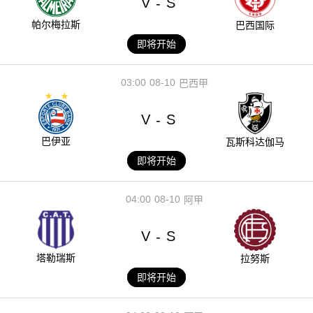
V
S
-
帕尔梅拉斯
巴西国际
即将开始
03:00
08-10
巴西甲
V
S
-
巴伊亚
瓦斯科达伽马
即将开始
04:00
08-10
阿甲
V
S
-
塔勒瑞斯
拉努斯
即将开始