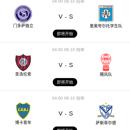
04:00
08-10
阿甲
V
S
-
门多萨独立
里奥夸尔托学生队
即将开始
04:00
08-10
阿甲
V
S
-
圣洛伦索
飓风队
即将开始
04:00
08-10
阿甲
V
S
-
博卡青年
萨斯菲尔德