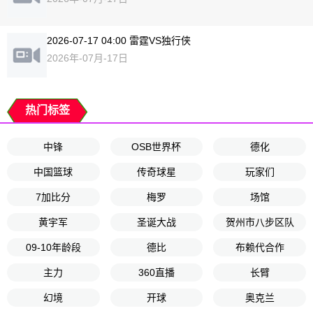
2026-07-17 04:00 雷霆VS独行侠
2026年-07月-17日
热门标签
中锋
OSB世界杯
德化
中国篮球
传奇球星
玩家们
7加比分
梅罗
场馆
黄宇军
圣诞大战
贺州市八步区队
09-10年龄段
德比
布赖代合作
主力
360直播
长臂
幻境
开球
奥克兰