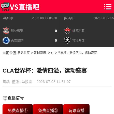
2026-08-17 06:30
2026-08-17 05
巴西甲
巴西甲
0
科林蒂安
维多利亚
0
克鲁塞罗
博塔弗戈
当前位置:
>
>
网站首页
足球资讯
CLA世界杯：激情四溢，运动盛宴
CLA世界杯：激情四溢，运动盛宴
雪橇
盗版
举投票
2026-07-08 14:51:07
直播信号
免费直播①
免费直播②
玩球直播