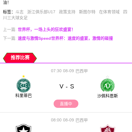
油！
标签
：
斗志
浙江俱乐部U17
政策支持
斯图尔特
在体育领域
四
川三大球女足
上一篇:
世界杯，一场上头的狂欢盛宴！
下一篇:
速度与激情Speed世界杯：速度的盛宴，激情的碰撞
推荐比赛
07:30
08-09
巴西甲
V
S
-
科里蒂巴
沙佩科恩斯
直播中
08:00
08-09
巴西甲