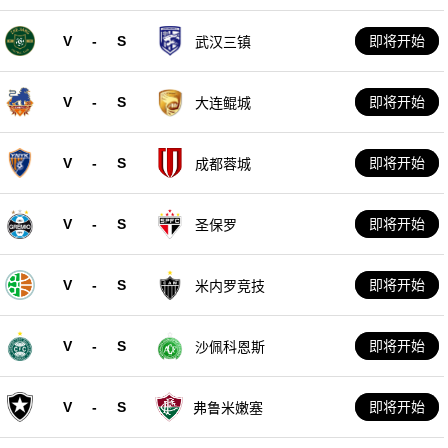
V
-
S
即将开始
武汉三镇
V
-
S
即将开始
大连鲲城
V
-
S
即将开始
成都蓉城
V
-
S
即将开始
圣保罗
V
-
S
即将开始
米内罗竞技
V
-
S
即将开始
沙佩科恩斯
V
-
S
即将开始
弗鲁米嫩塞