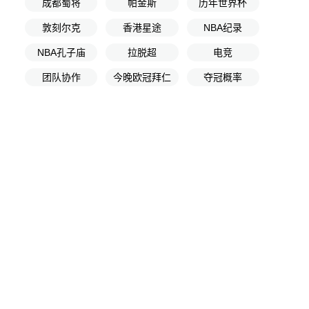
成都蜀将
帕金斯
历年世界杯
敦刻尔克
香港星途
NBA纪录
NBA孔子庙
拉脱超
电竞
团队协作
今晚欧冠拜仁
夺冠概率