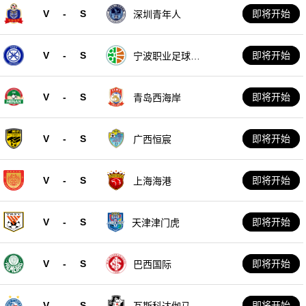
V
-
S
即将开始
深圳青年人
V
-
S
即将开始
宁波职业足球俱
乐部
V
-
S
即将开始
青岛西海岸
V
-
S
即将开始
广西恒宸
V
-
S
即将开始
上海海港
V
-
S
即将开始
天津津门虎
V
-
S
即将开始
巴西国际
V
-
S
即将开始
瓦斯科达伽马