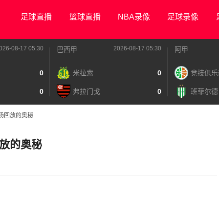
足球直播
篮球直播
NBA录像
足球录像
026-08-17 05:30
2026-08-17 05:30
巴西甲
阿甲
0
米拉索
0
竞技俱乐
0
弗拉门戈
0
班菲尔德
场回放的奥秘
放的奥秘