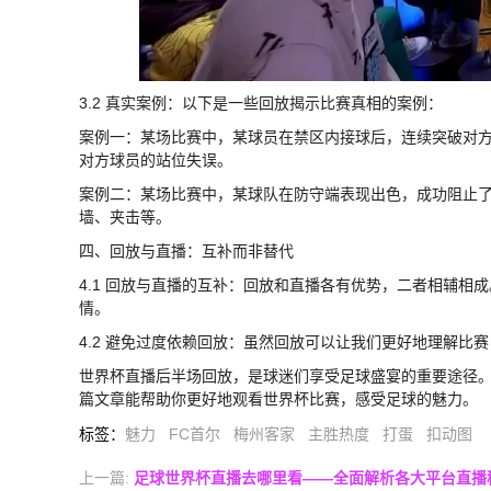
3.2 真实案例：以下是一些回放揭示比赛真相的案例：
案例一：某场比赛中，某球员在禁区内接球后，连续突破对
对方球员的站位失误。
案例二：某场比赛中，某球队在防守端表现出色，成功阻止
墙、夹击等。
四、回放与直播：互补而非替代
4.1 回放与直播的互补：回放和直播各有优势，二者相辅
情。
4.2 避免过度依赖回放：虽然回放可以让我们更好地理解比
世界杯直播后半场回放，是球迷们享受足球盛宴的重要途径
篇文章能帮助你更好地观看世界杯比赛，感受足球的魅力。
标签
：
魅力
FC首尔
梅州客家
主胜热度
打蛋
扣动图
上一篇:
足球世界杯直播去哪里看——全面解析各大平台直播