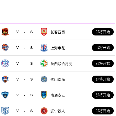
V
-
S
即将开始
长春亚泰
V
-
S
即将开始
上海申花
V
-
S
即将开始
陕西联合月亮泊
队
V
-
S
即将开始
佛山南狮
V
-
S
即将开始
南通支云
V
-
S
即将开始
辽宁铁人