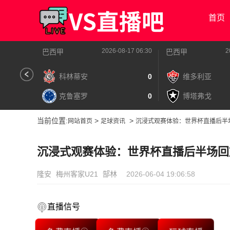
首页
2026-08-17 06:30
2
巴西甲
巴西甲
科林蒂安
0
维多利亚
克鲁塞罗
0
博塔弗戈
当前位置:
>
>
网站首页
足球资讯
沉浸式观赛体验：世界杯直播后半
沉浸式观赛体验：世界杯直播后半场回
隆安
梅州客家U21
郜林
2026-06-04 19:06:58
直播信号