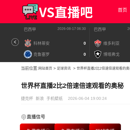
首页
2026-08-17 06:30
2
巴西甲
巴西甲
科林蒂安
0
维多利亚
克鲁塞罗
0
博塔弗戈
当前位置:
>
>
网站首页
足球资讯
世界杯直播2比2倍速倍速观看的奥
世界杯直播2比2倍速倍速观看的奥秘
捷克杯
新浪
手机壁纸
2026-06-04 19:00:24
直播信号