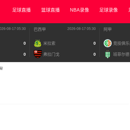
足球直播
篮球直播
NBA录像
足球录像
026-08-17 05:30
2026-08-17 05:30
巴西甲
阿甲
0
米拉索
0
竞技俱乐
0
弗拉门戈
0
班菲尔德
秘