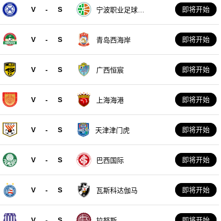
V
-
S
即将开始
宁波职业足球俱
乐部
V
-
S
即将开始
青岛西海岸
V
-
S
即将开始
广西恒宸
V
-
S
即将开始
上海海港
V
-
S
即将开始
天津津门虎
V
-
S
即将开始
巴西国际
V
-
S
即将开始
瓦斯科达伽马
V
-
S
即将开始
拉努斯