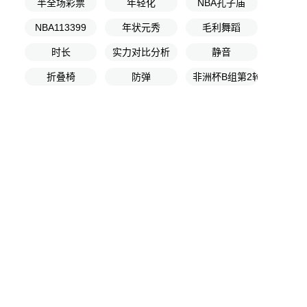
半全场彩票
年轻化
NBA孔子庙
NBA113399
年状元秀
毛利舞蹈
时长
实力对比分析
静音
折叠椅
防弹
非洲杯B组第2轮