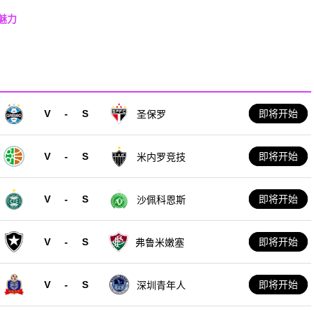
魅力
V
-
S
即将开始
圣保罗
V
-
S
即将开始
米内罗竞技
V
-
S
即将开始
沙佩科恩斯
V
-
S
即将开始
弗鲁米嫩塞
V
-
S
即将开始
深圳青年人