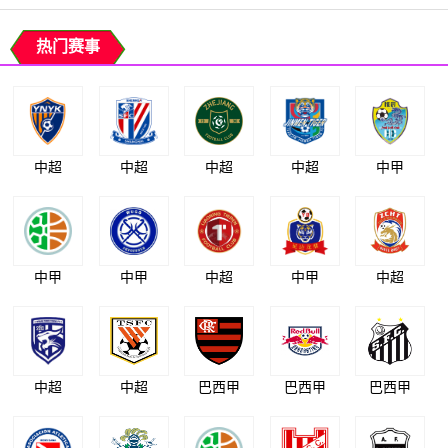
热门赛事
中超
中超
中超
中超
中甲
中甲
中甲
中超
中甲
中超
中超
中超
巴西甲
巴西甲
巴西甲