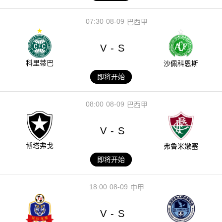
07:30
08-09
巴西甲
V
S
-
科里蒂巴
沙佩科恩斯
即将开始
08:00
08-09
巴西甲
V
S
-
博塔弗戈
弗鲁米嫩塞
即将开始
18:00
08-09
中甲
V
S
-