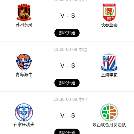
V
S
-
苏州东吴
长春亚泰
即将开始
19:00
08-08
中超
V
S
-
青岛海牛
上海申花
即将开始
19:30
08-08
中甲
V
S
-
石家庄功夫
陕西联合月亮泊队
即将开始