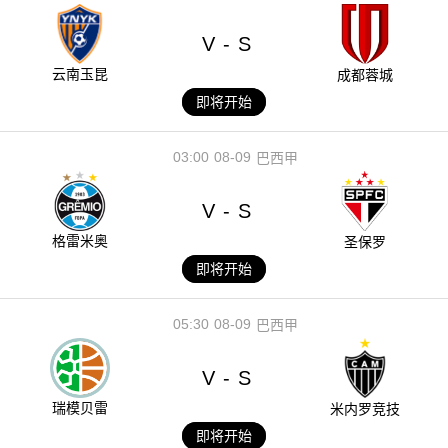
V
S
-
云南玉昆
成都蓉城
即将开始
03:00
08-09
巴西甲
V
S
-
格雷米奥
圣保罗
即将开始
05:30
08-09
巴西甲
V
S
-
瑞模贝雷
米内罗竞技
即将开始