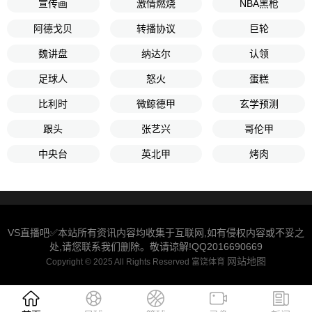
宣传画
激情燃烧
NBA黑枪
阿德戈贝
转播协议
巨轮
魏讲盘
纳达尔
认领
足球人
怒火
蛋糕
比利时
微鲸德甲
玄学预测
跟头
张艺兴
哥伦甲
中央台
英北甲
烤肉
VS直播吧✅本站所有资讯内容均收集于互联网,如有侵权内容或不妥之
处,请您联系我们删除。敬请谅解!QQ2016690669
网站地图
Copyright © 2025 All Rights Reserved 富饶体育