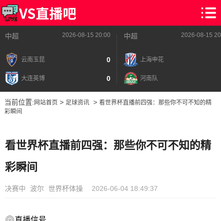
2026-08-15 20:00
2026-08-15 20
中超
中超
0
云南玉昆
上海申花
0
大连英博
河南队
当前位置:
>
>
网站首页
足球资讯
看世界杯直播前四强：那些你不可不知的精
彩瞬间
看世界杯直播前四强：那些你不可不知的精
彩瞬间
决赛中
波尔
世界杯体操
2026-06-04 18:49:37
直播信号