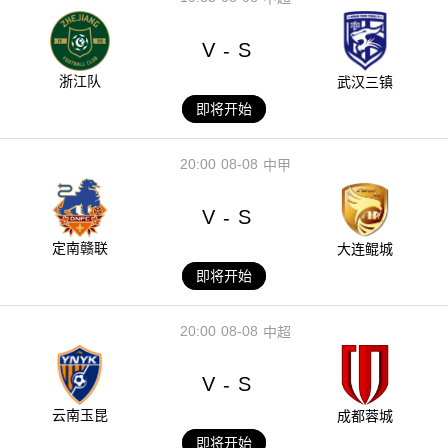
V
S
-
浙江队
武汉三镇
即将开始
20:00
08-08
中甲
V
S
-
定南赣联
大连鲲城
即将开始
20:00
08-08
中超
V
S
-
云南玉昆
成都蓉城
即将开始