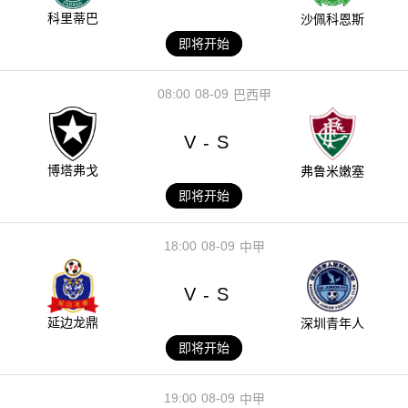
科里蒂巴
沙佩科恩斯
即将开始
08:00
08-09
巴西甲
V
S
-
博塔弗戈
弗鲁米嫩塞
即将开始
18:00
08-09
中甲
V
S
-
延边龙鼎
深圳青年人
即将开始
19:00
08-09
中甲