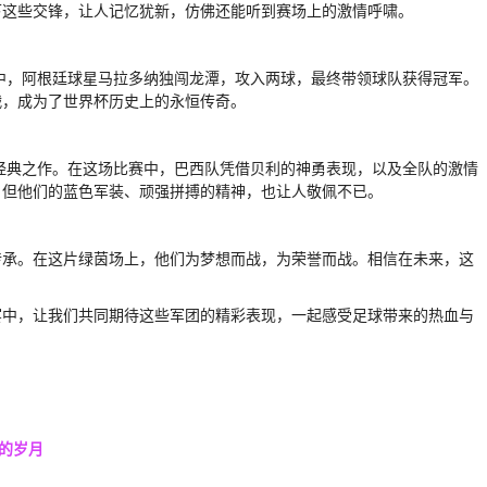
下这些交锋，让人记忆犹新，仿佛还能听到赛场上的激情呼啸。
赛中，阿根廷球星马拉多纳独闯龙潭，攻入两球，最终带领球队获得冠军。
战，成为了世界杯历史上的永恒传奇。
的经典之作。在这场比赛中，巴西队凭借贝利的神勇表现，以及全队的激情
，但他们的蓝色军装、顽强拼搏的精神，也让人敬佩不已。
传承。在这片绿茵场上，他们为梦想而战，为荣誉而战。相信在未来，这
宴中，让我们共同期待这些军团的精彩表现，一起感受足球带来的热血与
的岁月