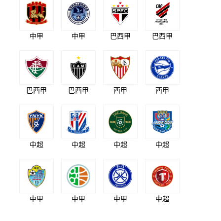
中甲
中甲
巴西甲
巴西甲
巴西甲
巴西甲
西甲
西甲
中超
中超
中超
中超
中甲
中甲
中甲
中超