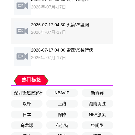
2026年-07月-17日
2026-07-17 04:30 火箭VS篮网
2026年-07月-17日
2026-07-17 04:00 雷霆VS独行侠
2026年-07月-17日
热门标签
深圳街超贺岁杯
NBAVIP
新秀赛
以杯
上线
湖南勇胜
日本
保障
NBA颁奖
乌龙球
布奈特
空间型