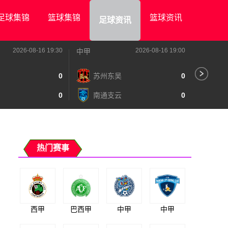
足球集锦
篮球集锦
篮球资讯
足球资讯
2026-08-16 19:30
2026-08-16 19:00
中甲
中甲
0
苏州东吴
0
深
0
南通支云
0
宁
热门赛事
西甲
巴西甲
中甲
中甲