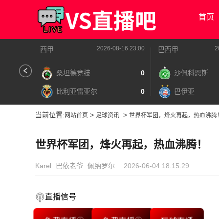
首页
2026-08-16 23:00
2
西甲
巴西甲
桑坦德竞技
0
沙佩科恩斯
比利亚雷亚尔
0
巴伊亚
当前位置:
>
>
网站首页
足球资讯
世界杯军团，烽火再起，热血沸腾
世界杯军团，烽火再起，热血沸腾！
Karel
巴依老爷
佩纳罗尔
2026-06-04 18:15:29
直播信号