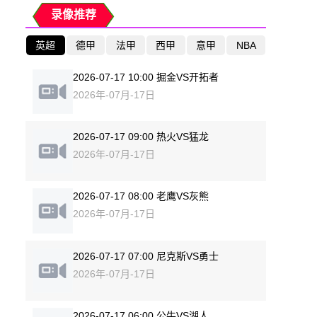
录像推荐
英超
德甲
法甲
西甲
意甲
NBA
2026-07-17 10:00 掘金VS开拓者
2026年-07月-17日
2026-07-17 09:00 热火VS猛龙
2026年-07月-17日
2026-07-17 08:00 老鹰VS灰熊
2026年-07月-17日
2026-07-17 07:00 尼克斯VS勇士
2026年-07月-17日
2026-07-17 06:00 公牛VS湖人