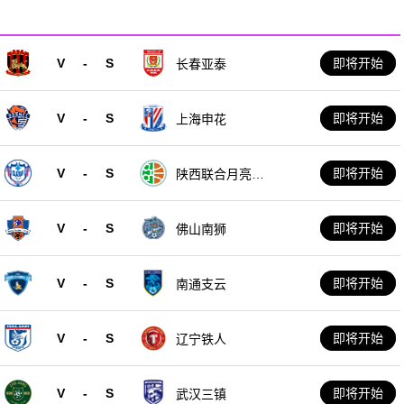
V
-
S
即将开始
长春亚泰
V
-
S
即将开始
上海申花
V
-
S
即将开始
陕西联合月亮泊
队
V
-
S
即将开始
佛山南狮
V
-
S
即将开始
南通支云
V
-
S
即将开始
辽宁铁人
V
-
S
即将开始
武汉三镇