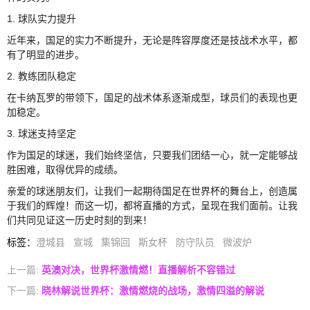
1. 球队实力提升
近年来，国足的实力不断提升，无论是阵容厚度还是技战术水平，都
有了明显的进步。
2. 教练团队稳定
在卡纳瓦罗的带领下，国足的战术体系逐渐成型，球员们的表现也更
加稳定。
3. 球迷支持坚定
作为国足的球迷，我们始终坚信，只要我们团结一心，就一定能够战
胜困难，取得优异的成绩。
亲爱的球迷朋友们，让我们一起期待国足在世界杯的舞台上，创造属
于我们的辉煌！而这一切，都将直播的方式，呈现在我们面前。让我
们共同见证这一历史时刻的到来！
标签
：
澄城县
宣城
集锦回
斯女杯
防守队员
微波炉
上一篇:
英澳对决，世界杯激情燃！直播解析不容错过
下一篇:
晓林解说世界杯：激情燃烧的战场，激情四溢的解说