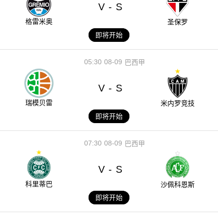
V
S
-
格雷米奥
圣保罗
即将开始
05:30
08-09
巴西甲
V
S
-
瑞模贝雷
米内罗竞技
即将开始
07:30
08-09
巴西甲
V
S
-
科里蒂巴
沙佩科恩斯
即将开始