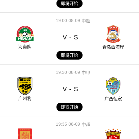
即将开始
19:00
08-09
中超
V
S
-
河南队
青岛西海岸
即将开始
19:30
08-09
中甲
V
S
-
广州豹
广西恒宸
即将开始
19:35
08-09
中超