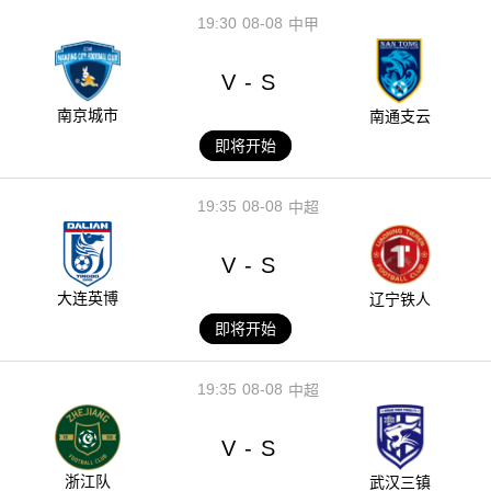
19:30
08-08
中甲
V
S
-
南京城市
南通支云
即将开始
19:35
08-08
中超
V
S
-
大连英博
辽宁铁人
即将开始
19:35
08-08
中超
V
S
-
浙江队
武汉三镇