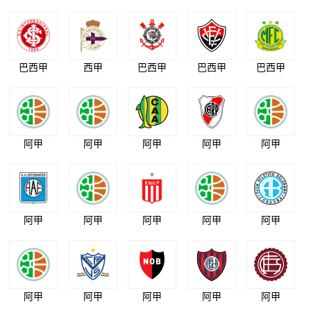
巴西甲
西甲
巴西甲
巴西甲
巴西甲
阿甲
阿甲
阿甲
阿甲
阿甲
阿甲
阿甲
阿甲
阿甲
阿甲
阿甲
阿甲
阿甲
阿甲
阿甲