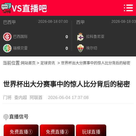
2026-08-18 07:00
2026-08-18 03
巴西甲
西甲
0
巴西国际
拉科鲁尼亚
0
瑞模贝雷
埃尔切
当前位置:
>
>
网站首页
足球资讯
世界杯出大分赛事中的惊人比分背后的秘密
世界杯出大分赛事中的惊人比分背后的秘密
门将
委内超
阿联酋
2026-06-04 17:37:08
直播信号
免费直播①
免费直播②
玩球直播