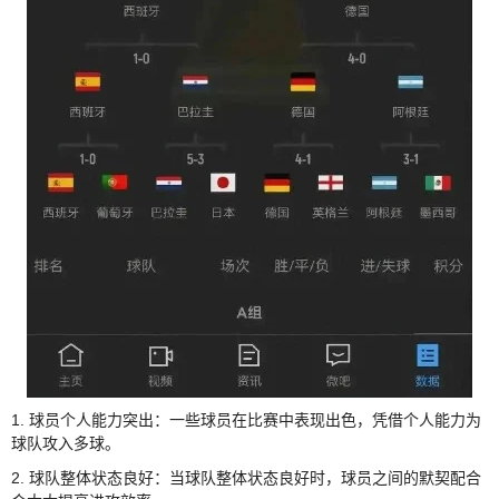
1. 球员个人能力突出：一些球员在比赛中表现出色，凭借个人能力为
球队攻入多球。
2. 球队整体状态良好：当球队整体状态良好时，球员之间的默契配合