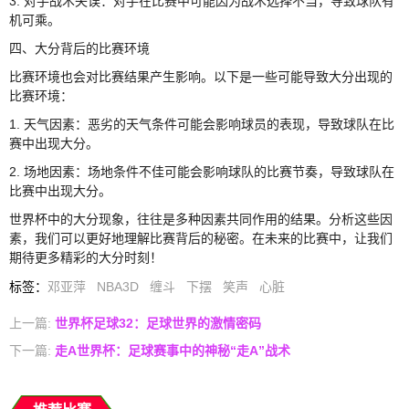
3. 对手战术失误：对手在比赛中可能因为战术选择不当，导致球队有
机可乘。
四、大分背后的比赛环境
比赛环境也会对比赛结果产生影响。以下是一些可能导致大分出现的
比赛环境：
1. 天气因素：恶劣的天气条件可能会影响球员的表现，导致球队在比
赛中出现大分。
2. 场地因素：场地条件不佳可能会影响球队的比赛节奏，导致球队在
比赛中出现大分。
世界杯中的大分现象，往往是多种因素共同作用的结果。分析这些因
素，我们可以更好地理解比赛背后的秘密。在未来的比赛中，让我们
期待更多精彩的大分时刻！
标签
：
邓亚萍
NBA3D
缠斗
下摆
笑声
心脏
上一篇:
世界杯足球32：足球世界的激情密码
下一篇:
走A世界杯：足球赛事中的神秘“走A”战术