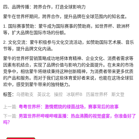
四、品牌传播：跨界合作，打造全球影响力
蒙牛在世界杯期间，跨界合作，提升品牌在全球范围内的知名度。
1. 国际赛事赞助：蒙牛成为国际赛事的赞助商，如世界杯、欧洲杯
等，扩大品牌在国际市场的份额。
2. 文化交流：蒙牛积极参与文化交流活动，如赞助国际艺术展、音乐
节等，提升品牌文化内涵。
蒙牛的世界杯营销策略成功地将体育精神、企业文化、消费者需求等
因素有机结合，实现了品牌价值与影响力的全面提升。在未来的市场
竞争中，相信蒙牛将继续秉持这种创新精神，为消费者带来更多优质
的产品和服务。而对于我们这些体育爱好者来说，也能在这场全球狂
欢中，感受到蒙牛带来的独特魅力。
标签
：
乌德勒支
英议北
操控
冰联杯B
历届世界杯
斯文登
上一篇:
粤粤世界杯：激情燃烧的绿茵战场，赛事背后的故事
下一篇:
男篮世界杯哔哩哔哩直播：热血沸腾的视觉盛宴，你准备好了
吗？