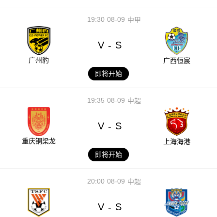
19:30
08-09
中甲
V
S
-
广州豹
广西恒宸
即将开始
19:35
08-09
中超
V
S
-
重庆铜梁龙
上海海港
即将开始
20:00
08-09
中超
V
S
-