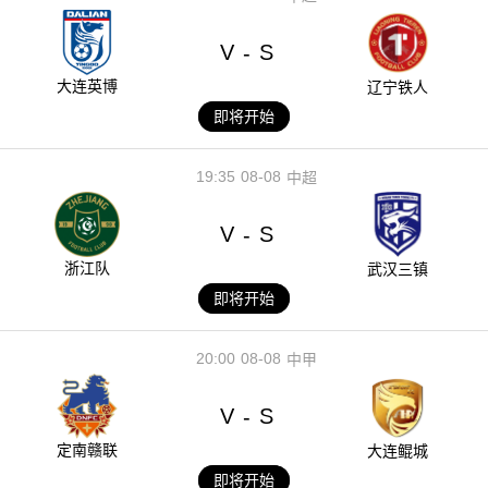
V
S
-
大连英博
辽宁铁人
即将开始
19:35
08-08
中超
V
S
-
浙江队
武汉三镇
即将开始
20:00
08-08
中甲
V
S
-
定南赣联
大连鲲城
即将开始