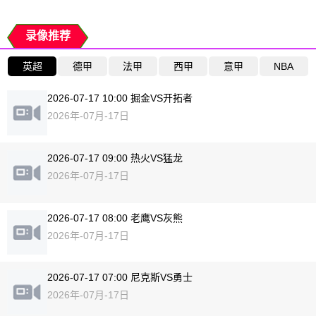
录像推荐
英超
德甲
法甲
西甲
意甲
NBA
2026-07-17 10:00 掘金VS开拓者
2026年-07月-17日
2026-07-17 09:00 热火VS猛龙
2026年-07月-17日
2026-07-17 08:00 老鹰VS灰熊
2026年-07月-17日
2026-07-17 07:00 尼克斯VS勇士
2026年-07月-17日