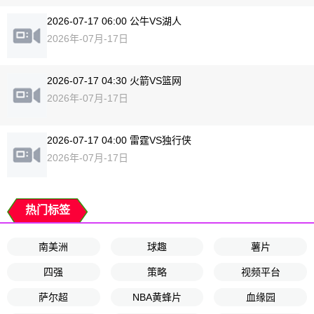
2026-07-17 06:00 公牛VS湖人
2026年-07月-17日
2026-07-17 04:30 火箭VS篮网
2026年-07月-17日
2026-07-17 04:00 雷霆VS独行侠
2026年-07月-17日
热门标签
南美洲
球趣
薯片
四强
策略
视频平台
萨尔超
NBA黄蜂片
血缘园