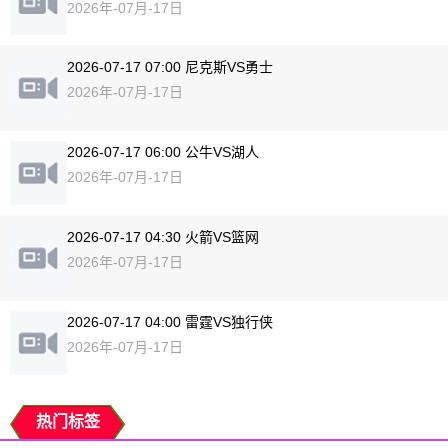
2026年-07月-17日
2026-07-17 07:00 尼克斯VS勇士
2026年-07月-17日
2026-07-17 06:00 公牛VS湖人
2026年-07月-17日
2026-07-17 04:30 火箭VS篮网
2026年-07月-17日
2026-07-17 04:00 雷霆VS独行侠
2026年-07月-17日
热门标签