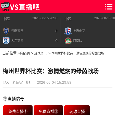
2026-08-15 20:00
2026-08-15 20
中超
中超
0
云南玉昆
上海申花
0
大连英博
河南队
当前位置:
>
>
网站首页
足球资讯
梅州世界杯比赛：激情燃烧的绿茵战场
梅州世界杯比赛：激情燃烧的绿茵战场
沙发
老玩家
典礼
2026-06-04 15:29:59
直播信号
免费直播①
免费直播②
玩球直播