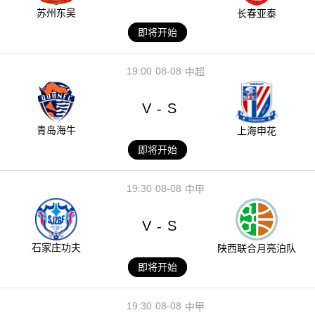
苏州东吴
长春亚泰
即将开始
19:00
08-08
中超
V
S
-
青岛海牛
上海申花
即将开始
19:30
08-08
中甲
V
S
-
石家庄功夫
陕西联合月亮泊队
即将开始
19:30
08-08
中甲