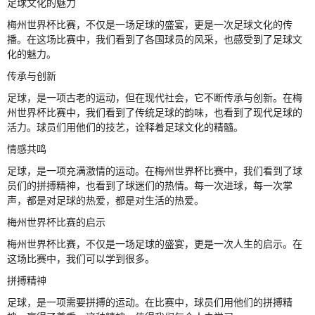
足球文化的魅力
梅州世界杯比赛，不仅是一场足球的盛宴，更是一次足球文化的传
播。在这场比赛中，我们看到了各国球员的风采，也感受到了足球文
化的魅力。
传承与创新
足球，是一项古老的运动，但在现代社会，它不断传承与创新。在梅
州世界杯比赛中，我们看到了传统足球的韵味，也看到了现代足球的
活力。球员们用他们的技艺，诠释着足球文化的精髓。
情感共鸣
足球，是一项充满激情的运动。在梅州世界杯比赛中，我们看到了球
员们的拼搏精神，也看到了球迷们的热情。每一次进球，每一次掌
声，都是对足球的热爱，都是对生活的热爱。
梅州世界杯比赛的启示
梅州世界杯比赛，不仅是一场足球的盛宴，更是一次人生的启示。在
这场比赛中，我们可以学到很多。
拼搏精神
足球，是一项需要拼搏的运动。在比赛中，球员们用他们的拼搏精