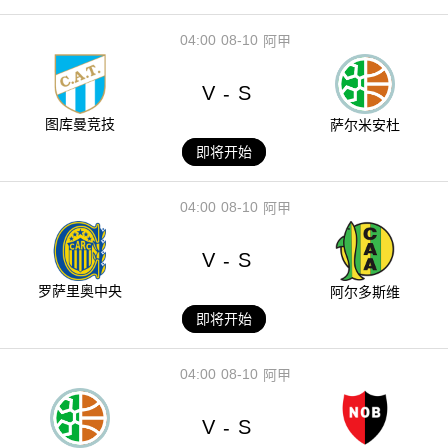
04:00
08-10
阿甲
V
S
-
图库曼竞技
萨尔米安杜
即将开始
04:00
08-10
阿甲
V
S
-
罗萨里奥中央
阿尔多斯维
即将开始
04:00
08-10
阿甲
V
S
-