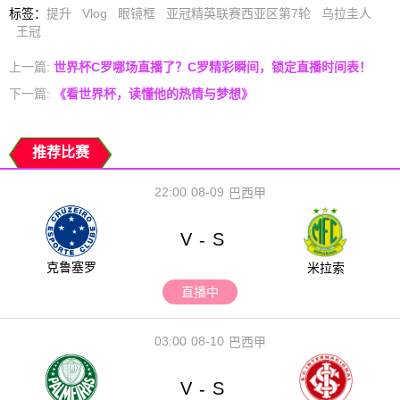
标签
：
提升
Vlog
眼镜框
亚冠精英联赛西亚区第7轮
乌拉圭人
王冠
上一篇:
世界杯C罗哪场直播了？C罗精彩瞬间，锁定直播时间表！
下一篇:
《看世界杯，读懂他的热情与梦想》
推荐比赛
22:00
08-09
巴西甲
V
S
-
克鲁塞罗
米拉索
直播中
03:00
08-10
巴西甲
V
S
-