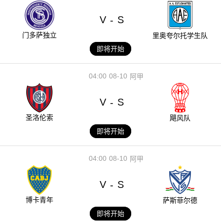
V
S
-
门多萨独立
里奥夸尔托学生队
即将开始
04:00
08-10
阿甲
V
S
-
圣洛伦索
飓风队
即将开始
04:00
08-10
阿甲
V
S
-
博卡青年
萨斯菲尔德
即将开始