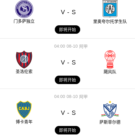
V
S
-
门多萨独立
里奥夸尔托学生队
即将开始
04:00
08-10
阿甲
V
S
-
圣洛伦索
飓风队
即将开始
04:00
08-10
阿甲
V
S
-
博卡青年
萨斯菲尔德
即将开始