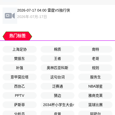
2026-07-17 04:00 雷霆VS独行侠
2026年-07月-17日
热门标签
上海足协
棉质
南特
樊振东
王者
老哥
补强
奥林匹亚科斯
规则
意甲莫拉塔
这句台词
服务生
西协乙
泛赛通
NBA球星
PPTV
猜边
雅商克莱
萨斯菲
2034杯小学生大会小将红队
篮球比赛
分析员
皮普
阿萨尔