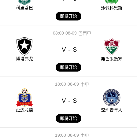
科里蒂巴
沙佩科恩斯
即将开始
08:00
08-09
巴西甲
V
S
-
博塔弗戈
弗鲁米嫩塞
即将开始
18:00
08-09
中甲
V
S
-
延边龙鼎
深圳青年人
即将开始
19:00
08-09
中甲