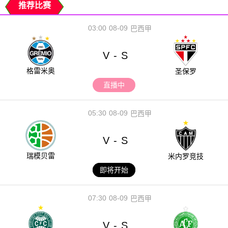
推荐比赛
03:00
08-09
巴西甲
V
S
-
格雷米奥
圣保罗
直播中
05:30
08-09
巴西甲
V
S
-
瑞模贝雷
米内罗竞技
即将开始
07:30
08-09
巴西甲
V
S
-