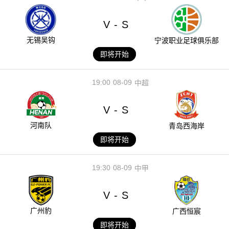
V
S
-
无锡吴钩
宁波职业足球俱乐部
即将开始
19:00
08-09
中超
V
S
-
河南队
青岛西海岸
即将开始
19:30
08-09
中甲
V
S
-
广州豹
广西恒宸
即将开始