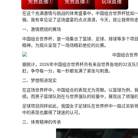
免费直播①
免费直播②
玩球直播
在这个充满激情与挑战的体育盛事中，中国组合世界杯犹如
辑，我有幸见证了这场盛宴的点点滴滴，今天，就让我带你
一、激情燃烧的赛场
中国组合世界杯，是一场集合了篮球、足球、排球等多个项
精神，为观众呈现了一场场精彩绝伦的比赛。
据统计，2026年中国组合世界杯共有来自世界各地的32支
赶，争夺每一分，每一秒都充满了紧张与刺激。
二、梦想照进现实
在这场世界杯中，中国组合的表现尤为亮眼。以篮球为例，
绩。而男子篮球队则在与世界强队的较量中，展现出了顽强
足球项目同样如此，我国女子足球队在世界杯中一路过关斩
中的表现也赢得了球迷的认可。
三、体育精神的传承