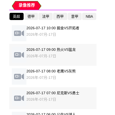
录像推荐
英超
德甲
法甲
西甲
意甲
NBA
2026-07-17 10:00 掘金VS开拓者
2026年-07月-17日
2026-07-17 09:00 热火VS猛龙
2026年-07月-17日
2026-07-17 08:00 老鹰VS灰熊
2026年-07月-17日
2026-07-17 07:00 尼克斯VS勇士
2026年-07月-17日
2026-07-17 06:00 公牛VS湖人