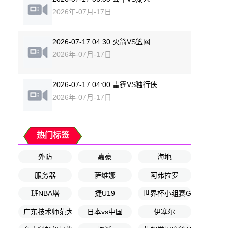
2026年-07月-17日
2026-07-17 04:30 火箭VS篮网
2026年-07月-17日
2026-07-17 04:00 雷霆VS独行侠
2026年-07月-17日
热门标签
外防
嘉豪
海地
服务器
萨维娜
阿弗拉罗
班NBA塔
捷U19
世界杯小组赛G组第1轮
广东技术师范大学
日本vs中国
伊塞尔