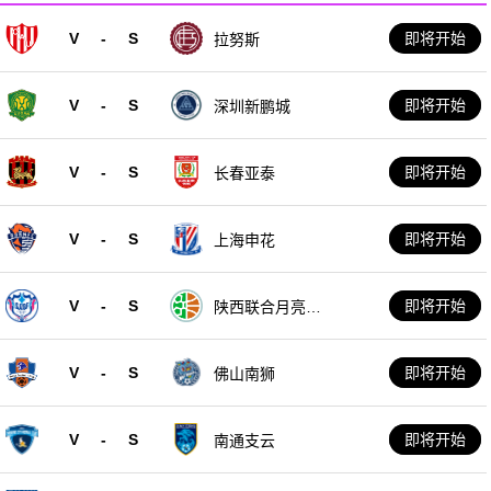
V
-
S
即将开始
拉努斯
V
-
S
即将开始
深圳新鹏城
V
-
S
即将开始
长春亚泰
V
-
S
即将开始
上海申花
V
-
S
即将开始
陕西联合月亮泊
队
V
-
S
即将开始
佛山南狮
V
-
S
即将开始
南通支云