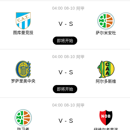
04:00
08-10
阿甲
V
S
-
图库曼竞技
萨尔米安杜
即将开始
04:00
08-10
阿甲
V
S
-
罗萨里奥中央
阿尔多斯维
即将开始
04:00
08-10
阿甲
V
S
-
防卫者
纽维尔老男孩