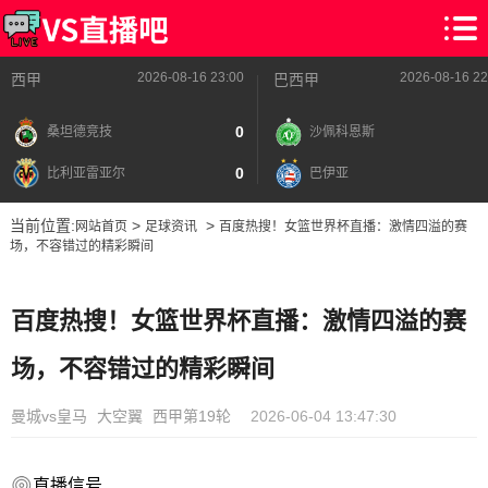
2026-08-16 23:00
2026-08-16 22
西甲
巴西甲
0
桑坦德竞技
沙佩科恩斯
0
比利亚雷亚尔
巴伊亚
当前位置:
>
>
网站首页
足球资讯
百度热搜！女篮世界杯直播：激情四溢的赛
场，不容错过的精彩瞬间
百度热搜！女篮世界杯直播：激情四溢的赛
场，不容错过的精彩瞬间
曼城vs皇马
大空翼
西甲第19轮
2026-06-04 13:47:30
直播信号