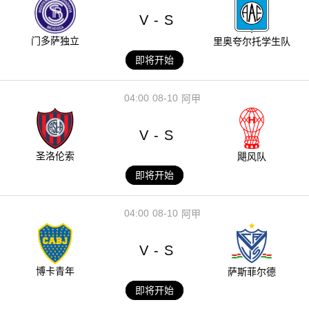
V
S
-
门多萨独立
里奥夸尔托学生队
即将开始
04:00
08-10
阿甲
V
S
-
圣洛伦索
飓风队
即将开始
04:00
08-10
阿甲
V
S
-
博卡青年
萨斯菲尔德
即将开始