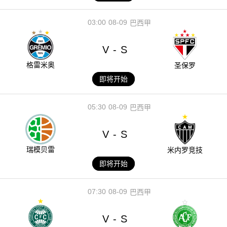
03:00
08-09
巴西甲
V
S
-
格雷米奥
圣保罗
即将开始
05:30
08-09
巴西甲
V
S
-
瑞模贝雷
米内罗竞技
即将开始
07:30
08-09
巴西甲
V
S
-