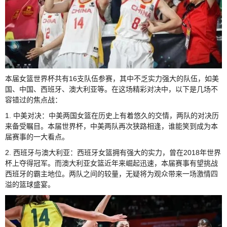
本届女篮世界杯共有16支队伍参赛，其中不乏实力强大的队伍，如美
国、中国、西班牙、澳大利亚等。在这场精彩对决中，以下是几场不
容错过的焦点战：
1. 中美对决：中美两国女篮在历史上有着悠久的交情，两队的对决历
来备受瞩目。本届世界杯，中美两队再次狭路相逢，谁能笑到成为本
届赛事的一大看点。
2. 西班牙与澳大利亚：西班牙女篮拥有强大的实力，曾在2018年世界
杯上夺得冠军。而澳大利亚女篮近年来崛起迅速，本届赛事有望挑战
西班牙的霸主地位。两队之间的较量，无疑将为观众带来一场激情四
溢的篮球盛宴。