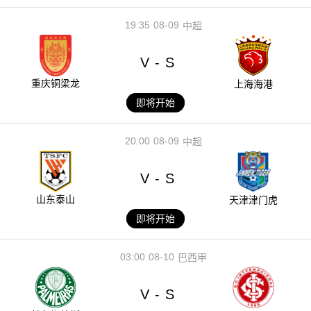
19:35
08-09
中超
V
S
-
重庆铜梁龙
上海海港
即将开始
20:00
08-09
中超
V
S
-
山东泰山
天津津门虎
即将开始
03:00
08-10
巴西甲
V
S
-