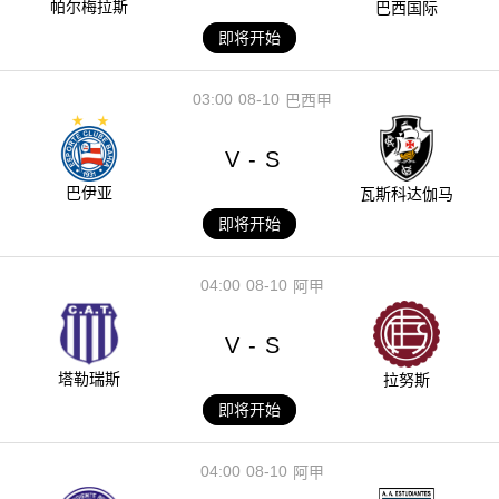
帕尔梅拉斯
巴西国际
即将开始
03:00
08-10
巴西甲
V
S
-
巴伊亚
瓦斯科达伽马
即将开始
04:00
08-10
阿甲
V
S
-
塔勒瑞斯
拉努斯
即将开始
04:00
08-10
阿甲