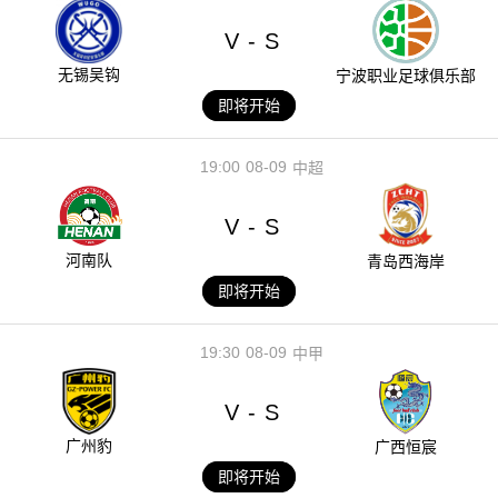
V
S
-
无锡吴钩
宁波职业足球俱乐部
即将开始
19:00
08-09
中超
V
S
-
河南队
青岛西海岸
即将开始
19:30
08-09
中甲
V
S
-
广州豹
广西恒宸
即将开始