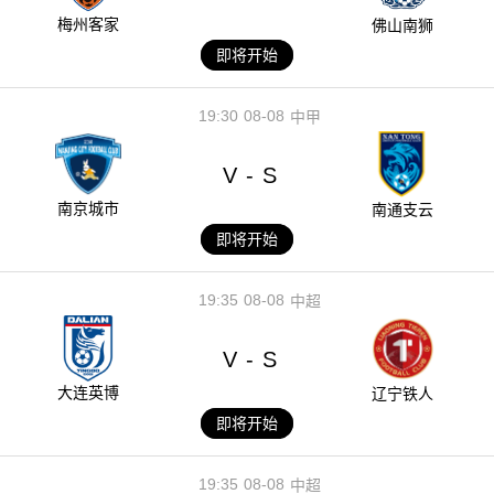
梅州客家
佛山南狮
即将开始
19:30
08-08
中甲
V
S
-
南京城市
南通支云
即将开始
19:35
08-08
中超
V
S
-
大连英博
辽宁铁人
即将开始
19:35
08-08
中超