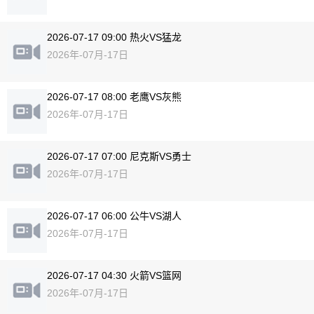
2026-07-17 09:00 热火VS猛龙
2026年-07月-17日
2026-07-17 08:00 老鹰VS灰熊
2026年-07月-17日
2026-07-17 07:00 尼克斯VS勇士
2026年-07月-17日
2026-07-17 06:00 公牛VS湖人
2026年-07月-17日
2026-07-17 04:30 火箭VS篮网
2026年-07月-17日