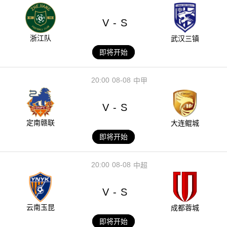
V
S
-
浙江队
武汉三镇
即将开始
20:00
08-08
中甲
V
S
-
定南赣联
大连鲲城
即将开始
20:00
08-08
中超
V
S
-
云南玉昆
成都蓉城
即将开始