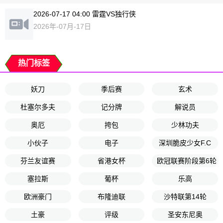
2026-07-17 04:00 雷霆VS独行侠
2026年-07月-17日
热门标签
妖刀
季后赛
玄术
杜塞尔多夫
记分牌
解说员
奥厄
挎包
少林功夫
小伙子
电子
深圳脆皮少女F.C
芬兰友谊赛
省港女杯
欧冠联赛阶段第6轮
塞拉斯
葡杯
乐高
欧洲豪门
布隆迪联
沙特联第14轮
土豪
评级
圣安东尼奥