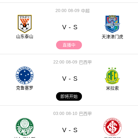
20:00
08-09
中超
V
S
-
山东泰山
天津津门虎
直播中
22:00
08-09
巴西甲
V
S
-
克鲁塞罗
米拉索
即将开始
03:00
08-10
巴西甲
V
S
-