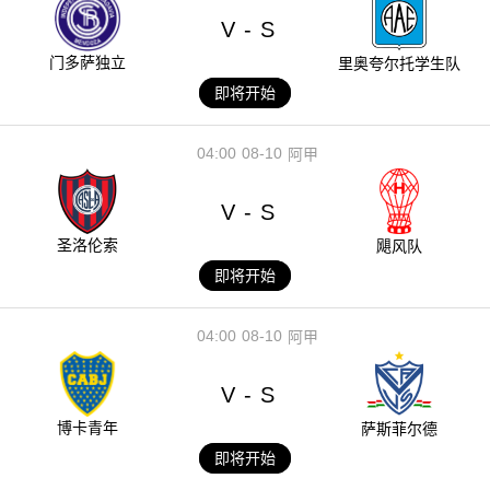
V
S
-
门多萨独立
里奥夸尔托学生队
即将开始
04:00
08-10
阿甲
V
S
-
圣洛伦索
飓风队
即将开始
04:00
08-10
阿甲
V
S
-
博卡青年
萨斯菲尔德
即将开始