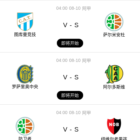
04:00
08-10
阿甲
V
S
-
图库曼竞技
萨尔米安杜
即将开始
04:00
08-10
阿甲
V
S
-
罗萨里奥中央
阿尔多斯维
即将开始
04:00
08-10
阿甲
V
S
-
防卫者
纽维尔老男孩