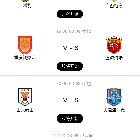
广州豹
广西恒宸
即将开始
19:35
08-09
中超
V
S
-
重庆铜梁龙
上海海港
即将开始
20:00
08-09
中超
V
S
-
山东泰山
天津津门虎
即将开始
22:00
08-09
巴西甲