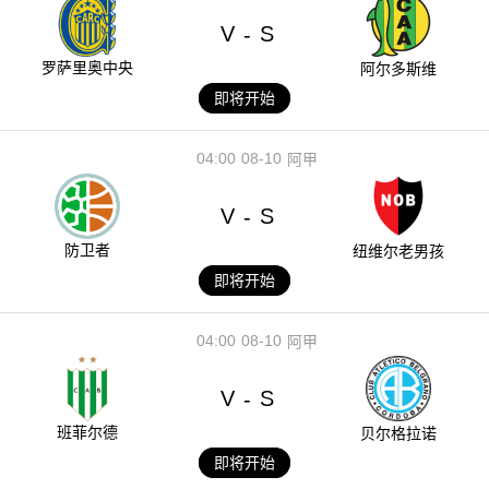
V
S
-
罗萨里奥中央
阿尔多斯维
即将开始
04:00
08-10
阿甲
V
S
-
防卫者
纽维尔老男孩
即将开始
04:00
08-10
阿甲
V
S
-
班菲尔德
贝尔格拉诺
即将开始