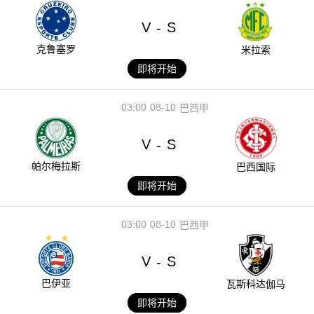
V
S
-
克鲁塞罗
米拉索
即将开始
03:00
08-10
巴西甲
V
S
-
帕尔梅拉斯
巴西国际
即将开始
03:00
08-10
巴西甲
V
S
-
巴伊亚
瓦斯科达伽马
即将开始