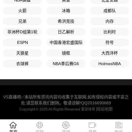
NBA英雄
黄金
北爱女超
火箭
冰箱
成都队
兄弟
希洪竞技
内存
非洲杯D组第1轮
日乙解析
比利时
ESPN
中国香港宏盛国际
符号
天狼星
镜框
大西洋杯
衣球裤
NBA季后赛G6
HolmesNBA
VS直播吧✅本站所有资讯内容均收集于互联网,如有侵权内容或不妥之
处,请您联系我们删除。敬请谅解!QQ2016690669
网站地图
Copyright © 2025 All Rights Reserved 富饶体育