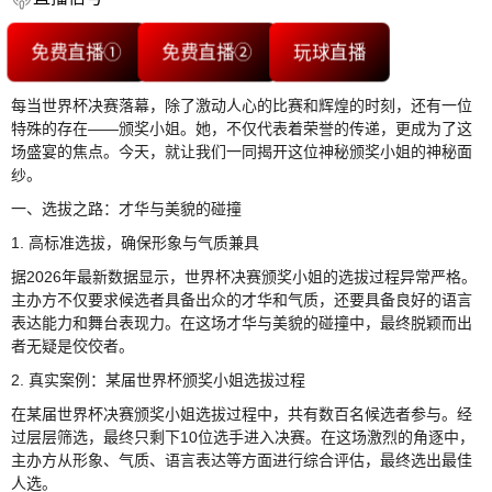
免费直播①
免费直播②
玩球直播
每当世界杯决赛落幕，除了激动人心的比赛和辉煌的时刻，还有一位
特殊的存在——颁奖小姐。她，不仅代表着荣誉的传递，更成为了这
场盛宴的焦点。今天，就让我们一同揭开这位神秘颁奖小姐的神秘面
纱。
一、选拔之路：才华与美貌的碰撞
1. 高标准选拔，确保形象与气质兼具
据2026年最新数据显示，世界杯决赛颁奖小姐的选拔过程异常严格。
主办方不仅要求候选者具备出众的才华和气质，还要具备良好的语言
表达能力和舞台表现力。在这场才华与美貌的碰撞中，最终脱颖而出
者无疑是佼佼者。
2. 真实案例：某届世界杯颁奖小姐选拔过程
在某届世界杯决赛颁奖小姐选拔过程中，共有数百名候选者参与。经
过层层筛选，最终只剩下10位选手进入决赛。在这场激烈的角逐中，
主办方从形象、气质、语言表达等方面进行综合评估，最终选出最佳
人选。