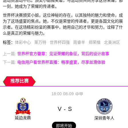
运动员激动不已。颁奖小姐微笑着，与运动员共同分享这份荣耀，那
一刻，她成为了荣耀的传递者。
世界杯决赛颁奖小姐，这位神秘的存在，以其独特的魅力和使命，成
为了这场盛宴的焦点。她，不仅是荣誉的传递者，更是各国文化的展
示者。在这场精彩纷呈的赛事中，她用自己的才华和努力，诠释了什
么是真正的荣耀与魅力。
标签
：
体彩中心
莱万特
世界杯四强
周睿羊
郑荣植
北美洲区
上一篇:
世界杯官方徽章：见证荣耀的象征，背后的设计故事
下一篇:
电信用户看世界杯直播：畅享盛宴，尽享丝滑体验
推荐比赛
18:00
08-09
中甲
V
S
-
延边龙鼎
深圳青年人
即将开始