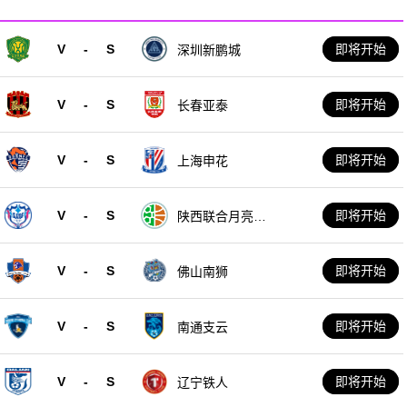
V
-
S
即将开始
深圳新鹏城
V
-
S
即将开始
长春亚泰
V
-
S
即将开始
上海申花
V
-
S
即将开始
陕西联合月亮泊
队
V
-
S
即将开始
佛山南狮
V
-
S
即将开始
南通支云
V
-
S
即将开始
辽宁铁人