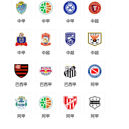
中甲
中甲
中甲
中超
中甲
中超
中超
中超
巴西甲
巴西甲
巴西甲
阿甲
阿甲
阿甲
阿甲
阿甲