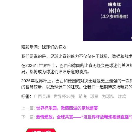
精彩瞬间：球迷们的狂欢
我们要说的是，足球比赛的魅力不仅仅在于球星、数据和战
在2026年世界杯上，巴西和德国的比赛无疑会是球迷们关
局，都将成为球迷们津津乐道的谈资。
2026年世界杯上，巴西和德国的对决无疑是史上最强的一
的智慧较量，以及球迷们的狂欢。让我们一起期待这场精彩
标签
：
广西县超
世界杯16强
希咲
球票
为球队
炸鸡
上一篇:
世界杯乐园，激情四溢的足球盛宴
下一篇:
激情燃放，全球共赏——“进世界杯放鞭炮视频直播”