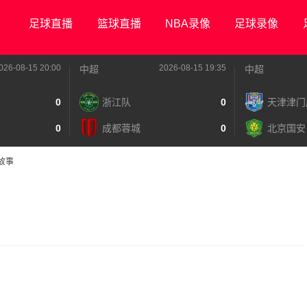
足球直播
篮球直播
NBA录像
足球录像
026-08-15 20:00
2026-08-15 19:35
中超
中超
0
浙江队
0
天津津门
0
成都蓉城
0
北京国安
故事