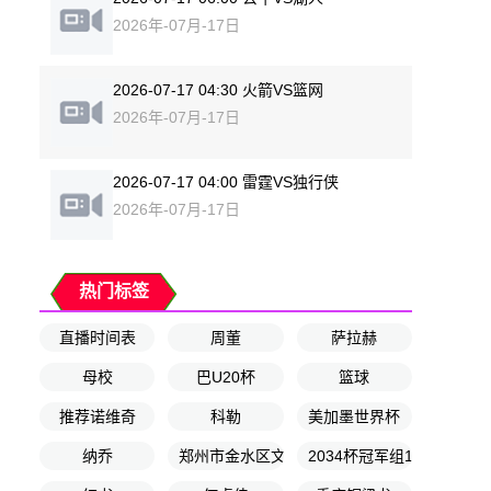
2026年-07月-17日
2026-07-17 04:30 火箭VS篮网
2026年-07月-17日
2026-07-17 04:00 雷霆VS独行侠
2026年-07月-17日
热门标签
直播时间表
周董
萨拉赫
母校
巴U20杯
篮球
推荐诺维奇
科勒
美加墨世界杯
纳乔
郑州市金水区文化路第三小学
2034杯冠军组17-24名排