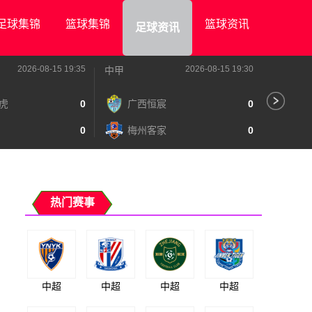
足球集锦
篮球集锦
篮球资讯
足球资讯
2026-08-15 19:35
2026-08-15 19:30
中甲
中甲
虎
0
广西恒宸
0
陕
0
梅州客家
0
长
热门赛事
中超
中超
中超
中超