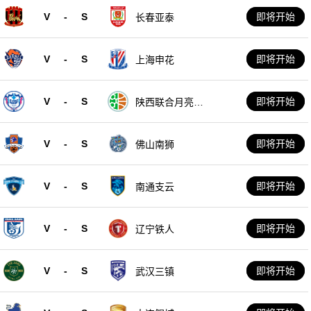
V
-
S
即将开始
长春亚泰
V
-
S
即将开始
上海申花
V
-
S
即将开始
陕西联合月亮泊
队
V
-
S
即将开始
佛山南狮
V
-
S
即将开始
南通支云
V
-
S
即将开始
辽宁铁人
V
-
S
即将开始
武汉三镇