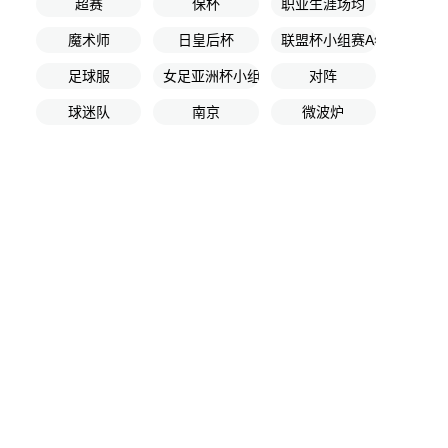
超赛
保杯
职业生涯场均
魔术师
日皇后杯
联盟杯小组赛A组
足球服
女足亚洲杯小组赛第2轮
对阵
球迷队
南京
微波炉