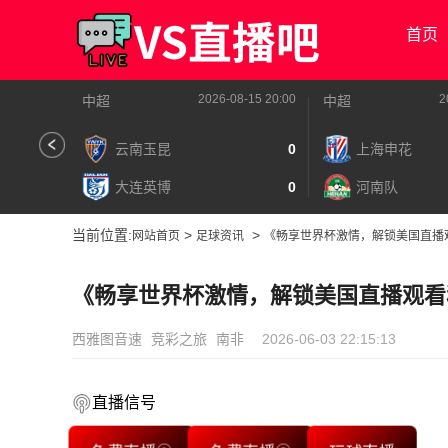
首页
2026-08-15 20:00
2
中超
中超
云南玉昆
0
上海申花
大连英博
0
河南队
当前位置:
>
>
网站首页
足球资讯
《畅享世界杯激情，解锁美国直播
《畅享世界杯激情，解锁美国直播观看
西雅图音速
竞彩之旅
南非
2026-06-03 22:15:13
直播信号