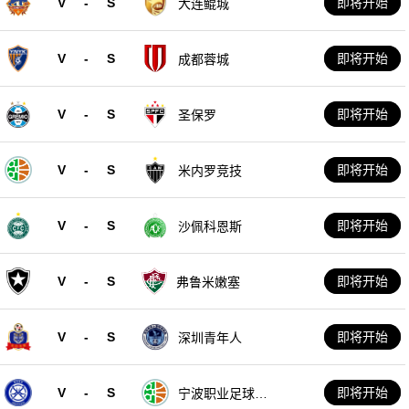
V
-
S
即将开始
大连鲲城
V
-
S
即将开始
成都蓉城
V
-
S
即将开始
圣保罗
V
-
S
即将开始
米内罗竞技
V
-
S
即将开始
沙佩科恩斯
V
-
S
即将开始
弗鲁米嫩塞
V
-
S
即将开始
深圳青年人
V
-
S
即将开始
宁波职业足球俱