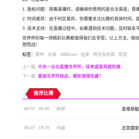
1. 版权问题：观看直播时，请确保你使用的是合法渠道，尊
2. 时间差异：由于时区差异，你需要关注比赛的具体时间，
3. 技术支持：在直播过程中，如果遇到技术问题，及时联系
世界杯的每一场精彩比赛都值得我们去享受。以上方法，相
想而战！
标签
：
奥甲
头铁
NBALive
包夹
阿尔及利亚
死忠
上一篇:
中央一台也直播世界杯，体育盛宴再掀热潮
下一篇:
最强世界杯商品，哪些值得收藏？
推荐比赛
08-07
06:00
阿甲
圣塔菲联
08-07
19:35
中超
北京国安