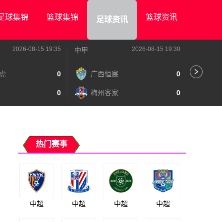
足球集锦
篮球集锦
篮球资讯
足球资讯
2026-08-15 19:35
2026-08-15 19:30
中甲
中甲
虎
0
广西恒宸
0
陕
0
梅州客家
0
长
热门赛事
中超
中超
中超
中超