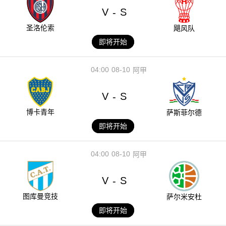
V
S
-
圣洛伦索
飓风队
即将开始
04:00
08-10
阿甲
V
S
-
博卡青年
萨斯菲尔德
即将开始
04:00
08-10
阿甲
V
S
-
图库曼竞技
萨尔米安杜
即将开始