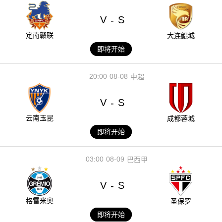
V
S
-
定南赣联
大连鲲城
即将开始
20:00
08-08
中超
V
S
-
云南玉昆
成都蓉城
即将开始
03:00
08-09
巴西甲
V
S
-
格雷米奥
圣保罗
即将开始