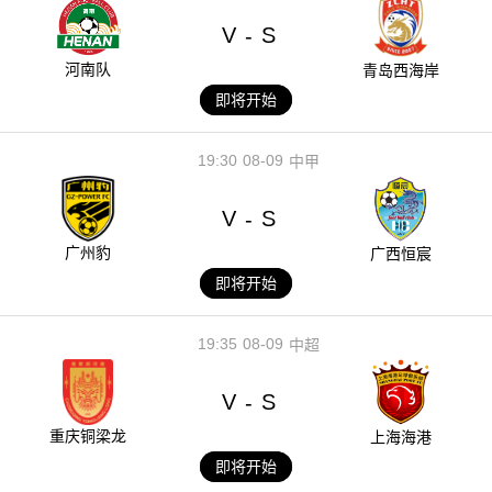
V
S
-
河南队
青岛西海岸
即将开始
19:30
08-09
中甲
V
S
-
广州豹
广西恒宸
即将开始
19:35
08-09
中超
V
S
-
重庆铜梁龙
上海海港
即将开始