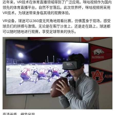
近年来，VR技术在体育直播领域得到了广泛应用。咪咕视频作为国内
领先的体育直播平台，自然不甘落后。此次世界杯，咪咕视频将采用
VR技术，为球迷带来身临其境的观赛体验。
VR设备，球迷可以360度无死角地观看比赛，仿佛置身于现场，感受
球员们的拼搏与激情。无论是在客厅沙发上，还是走在路上，球迷都
可以随时随地进行观赛，享受足球带来的快乐。
高清画质，细节呈现