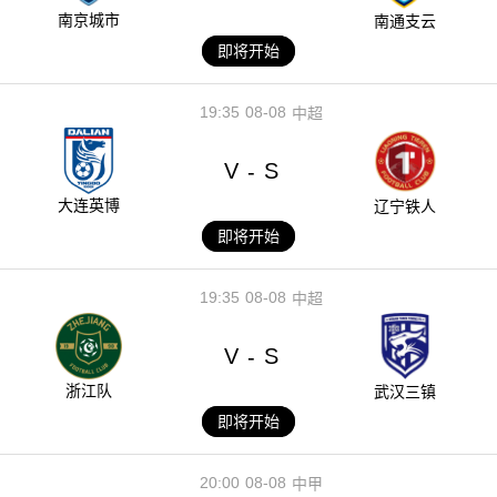
南京城市
南通支云
即将开始
19:35
08-08
中超
V
S
-
大连英博
辽宁铁人
即将开始
19:35
08-08
中超
V
S
-
浙江队
武汉三镇
即将开始
20:00
08-08
中甲