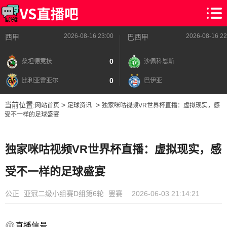
2026-08-16 23:00
2026-08-16 22
西甲
巴西甲
0
桑坦德竞技
沙佩科恩斯
0
比利亚雷亚尔
巴伊亚
当前位置:
>
>
网站首页
足球资讯
独家咪咕视频VR世界杯直播：虚拟现实，感
受不一样的足球盛宴
独家咪咕视频VR世界杯直播：虚拟现实，感
受不一样的足球盛宴
公正
亚冠二级小组赛D组第6轮
罢赛
2026-06-03 21:14:21
直播信号