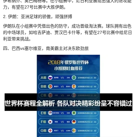
伊希纳乔、奥巴梅杨等。在小组赛中，尼日利亚展现出强大的进攻能
力，有望在27号比赛中大胜伊朗。
2. 伊朗：亚洲足球的骄傲，顽强拼搏
伊朗队在小组赛中凭借出色的防守，成功晋级淘汰赛。球队拥有出色
的中场球员，如哈吉萨迪、贾汉巴卡什等，有望在27号比赛中给尼日
利亚带来挑战。
四、巴西vs塞尔维亚，南美霸主对决东欧劲旅