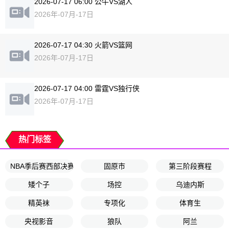
2026-07-17 06:00 公牛VS湖人
2026年-07月-17日
2026-07-17 04:30 火箭VS篮网
2026年-07月-17日
2026-07-17 04:00 雷霆VS独行侠
2026年-07月-17日
热门标签
NBA季后赛西部决赛G4
固原市
第三阶段赛程
矮个子
场控
乌迪内斯
精英袜
专项化
体育生
央视影音
狼队
阿兰