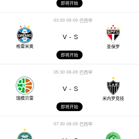
即将开始
03:00
08-09
巴西甲
V
S
-
格雷米奥
圣保罗
即将开始
05:30
08-09
巴西甲
V
S
-
瑞模贝雷
米内罗竞技
即将开始
07:30
08-09
巴西甲