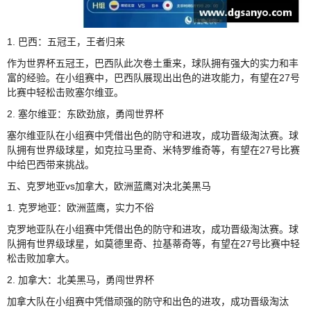
1. 巴西：五冠王，王者归来
作为世界杯五冠王，巴西队此次卷土重来，球队拥有强大的实力和丰
富的经验。在小组赛中，巴西队展现出出色的进攻能力，有望在27号
比赛中轻松击败塞尔维亚。
2. 塞尔维亚：东欧劲旅，勇闯世界杯
塞尔维亚队在小组赛中凭借出色的防守和进攻，成功晋级淘汰赛。球
队拥有世界级球星，如克拉马里奇、米特罗维奇等，有望在27号比赛
中给巴西带来挑战。
五、克罗地亚vs加拿大，欧洲蓝鹰对决北美黑马
1. 克罗地亚：欧洲蓝鹰，实力不俗
克罗地亚队在小组赛中凭借出色的防守和进攻，成功晋级淘汰赛。球
队拥有世界级球星，如莫德里奇、拉基蒂奇等，有望在27号比赛中轻
松击败加拿大。
2. 加拿大：北美黑马，勇闯世界杯
加拿大队在小组赛中凭借顽强的防守和出色的进攻，成功晋级淘汰