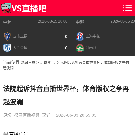
2026-08-15 20:00
2026-08-15 20
中超
中超
0
云南玉昆
上海申花
0
大连英博
河南队
当前位置:
>
>
网站首页
足球资讯
法院起诉抖音直播世界杯，体育版权之争再
起波澜
法院起诉抖音直播世界杯，体育版权之争再
起波澜
足坛
都灵直播视频
烹饪
2026-06-03 20:55:03
直播信号