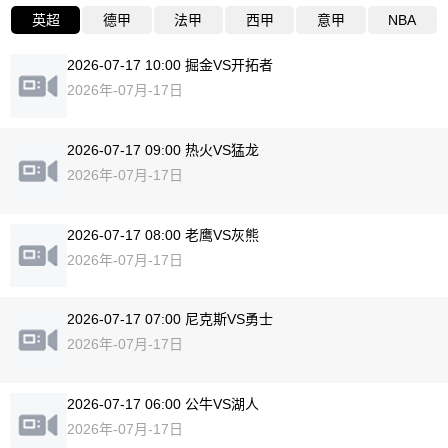
英超
德甲
法甲
西甲
意甲
NBA
2026-07-17 10:00 掘金VS开拓者
2026年-07月-17日
2026-07-17 09:00 热火VS猛龙
2026年-07月-17日
2026-07-17 08:00 老鹰VS灰熊
2026年-07月-17日
2026-07-17 07:00 尼克斯VS勇士
2026年-07月-17日
2026-07-17 06:00 公牛VS湖人
2026年-07月-17日