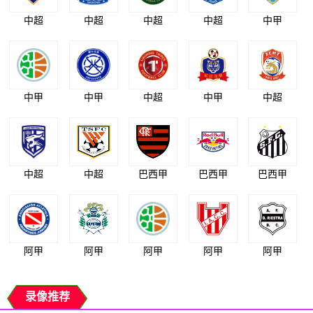
中超
中超
中超
中超
中甲
中甲
中甲
中超
中甲
中超
中超
中超
巴西甲
巴西甲
巴西甲
阿甲
阿甲
阿甲
阿甲
阿甲
录像推荐