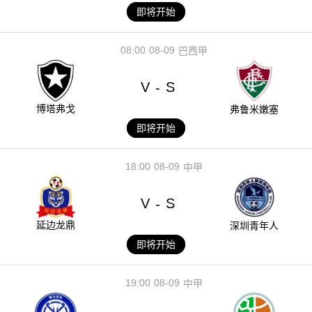
即将开始
08:00
08-09
巴西甲
V
S
-
博塔弗戈
弗鲁米嫩塞
即将开始
18:00
08-09
中甲
V
S
-
延边龙鼎
深圳青年人
即将开始
19:00
08-09
中甲