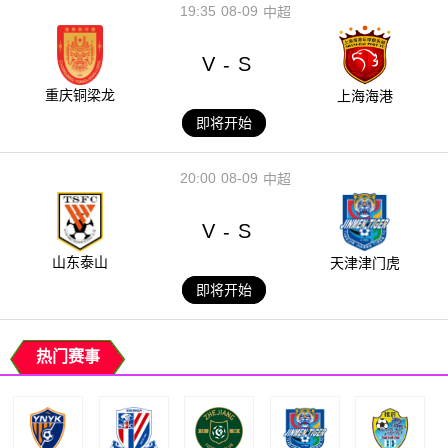
19:35
08-09
中超
V
S
-
重庆铜梁龙
上海海港
即将开始
20:00
08-09
中超
V
S
-
山东泰山
天津津门虎
即将开始
热门赛事