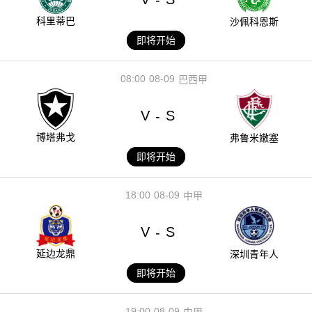
科里蒂巴
沙佩科恩斯
即将开始
08:00
08-09
巴西甲
V
S
-
博塔弗戈
弗鲁米嫩塞
即将开始
18:00
08-09
中甲
V
S
-
延边龙鼎
深圳青年人
即将开始
19:00
08-09
中甲