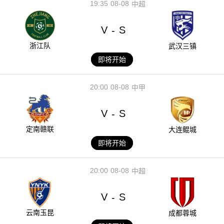
19:35
08-08
中超
V
S
-
浙江队
武汉三镇
即将开始
20:00
08-08
中甲
V
S
-
定南赣联
大连鲲城
即将开始
20:00
08-08
中超
V
S
-
云南玉昆
成都蓉城