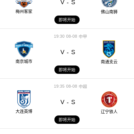
V
S
-
梅州客家
佛山南狮
即将开始
19:30
08-08
中甲
V
S
-
南京城市
南通支云
即将开始
19:35
08-08
中超
V
S
-
大连英博
辽宁铁人
即将开始