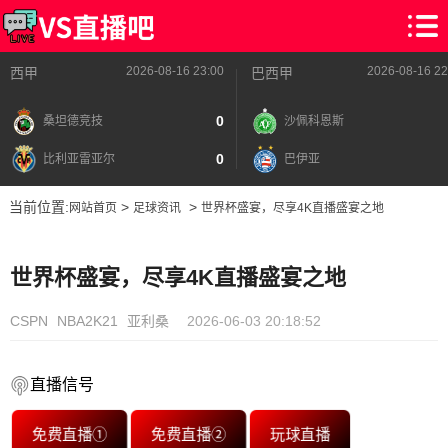
2026-08-16 23:00
2026-08-16 22
西甲
巴西甲
0
桑坦德竞技
沙佩科恩斯
0
比利亚雷亚尔
巴伊亚
当前位置:
>
>
网站首页
足球资讯
世界杯盛宴，尽享4K直播盛宴之地
世界杯盛宴，尽享4K直播盛宴之地
CSPN
NBA2K21
亚利桑
2026-06-03 20:18:52
直播信号
免费直播①
免费直播②
玩球直播