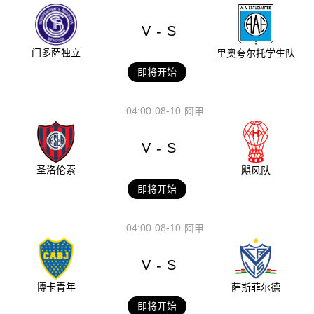
V
S
-
门多萨独立
里奥夸尔托学生队
即将开始
04:00
08-10
阿甲
V
S
-
圣洛伦索
飓风队
即将开始
04:00
08-10
阿甲
V
S
-
博卡青年
萨斯菲尔德
即将开始