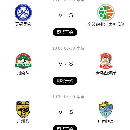
V
S
-
无锡吴钩
宁波职业足球俱乐部
即将开始
19:00
08-09
中超
V
S
-
河南队
青岛西海岸
即将开始
19:30
08-09
中甲
V
S
-
广州豹
广西恒宸
即将开始