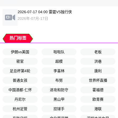
2026-07-17 04:00 雷霆VS独行侠
2026年-07月-17日
热门标签
伊朗vs美国
啦啦队
老板
密室
超模
洪巷
足总杯第4轮
李喜林
唐利
普通女孩
布努
世界杯直播
中国酒都·仁怀
进攻和防守
霍福德
丹尼尔
黑山甲
欧青赛
杭州足管
控球手
港联