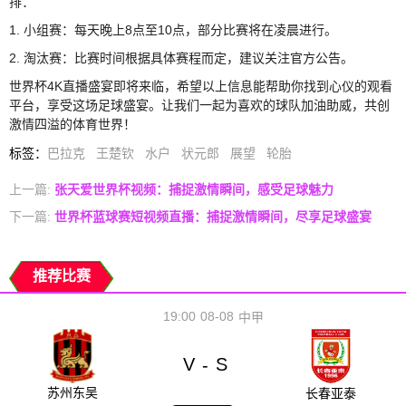
排：
1. 小组赛：每天晚上8点至10点，部分比赛将在凌晨进行。
2. 淘汰赛：比赛时间根据具体赛程而定，建议关注官方公告。
世界杯4K直播盛宴即将来临，希望以上信息能帮助你找到心仪的观看
平台，享受这场足球盛宴。让我们一起为喜欢的球队加油助威，共创
激情四溢的体育世界！
标签
：
巴拉克
王楚钦
水户
状元郎
展望
轮胎
上一篇:
张天爱世界杯视频：捕捉激情瞬间，感受足球魅力
下一篇:
世界杯蓝球赛短视频直播：捕捉激情瞬间，尽享足球盛宴
推荐比赛
19:00
08-08
中甲
V
S
-
苏州东吴
长春亚泰