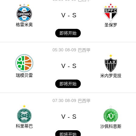
V
S
-
格雷米奥
圣保罗
即将开始
05:30
08-09
巴西甲
V
S
-
瑞模贝雷
米内罗竞技
即将开始
07:30
08-09
巴西甲
V
S
-
科里蒂巴
沙佩科恩斯
即将开始