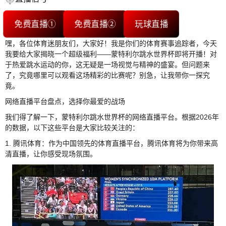
免费直播①
免费直播②
玩球直播
嘿，各位体育迷朋友们，大家好！我是你们的体育赛事追踪者，今天
我要给大家揭晓一个超级福利——蒙特利尔跳水世界杯即将开播！对
于热爱跳水运动的你，这无疑是一场视觉与精神的盛宴。但问题来
了，究竟哪里可以观看这场精彩的比赛呢？别急，让我带你一探究
竟。
网络直播平台盘点，选择你最爱的战场
我们得了解一下，蒙特利尔跳水世界杯的网络直播平台。根据2026年
的数据，以下这些平台是大家比较关注的：
1. 腾讯体育：作为中国领先的体育直播平台，腾讯体育将为你带来高
清直播，让你感受现场氛围。