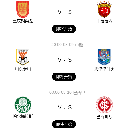
V
S
-
重庆铜梁龙
上海海港
即将开始
20:00
08-09
中超
V
S
-
山东泰山
天津津门虎
即将开始
03:00
08-10
巴西甲
V
S
-
帕尔梅拉斯
巴西国际
即将开始