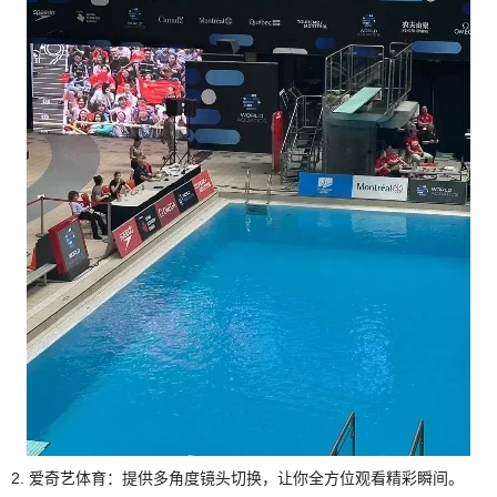
2. 爱奇艺体育：提供多角度镜头切换，让你全方位观看精彩瞬间。