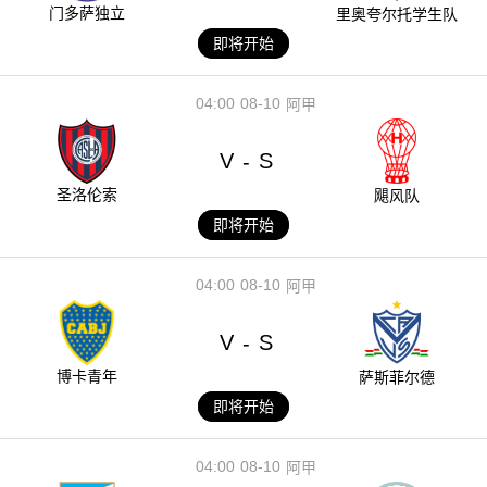
门多萨独立
里奥夸尔托学生队
即将开始
04:00
08-10
阿甲
V
S
-
圣洛伦索
飓风队
即将开始
04:00
08-10
阿甲
V
S
-
博卡青年
萨斯菲尔德
即将开始
04:00
08-10
阿甲