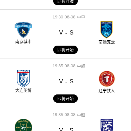
即将开始
19:30
08-08
中甲
V
S
-
南京城市
南通支云
即将开始
19:35
08-08
中超
V
S
-
大连英博
辽宁铁人
即将开始
19:35
08-08
中超
V
S
-