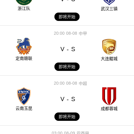
浙江队
武汉三镇
即将开始
20:00
08-08
中甲
V
S
-
定南赣联
大连鲲城
即将开始
20:00
08-08
中超
V
S
-
云南玉昆
成都蓉城
即将开始
03:00
08-09
巴西甲