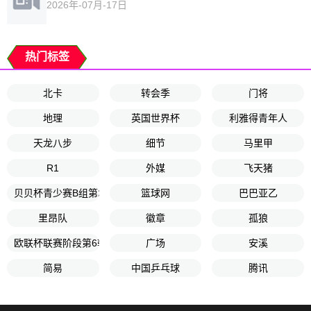
2026年-07月-17日
热门标签
北卡
转会季
门将
地理
英国世界杯
利雅得青年人
天龙八步
细节
马里甲
R1
外媒
飞天猪
贝贝杯青少赛B组第2轮
篮球网
巴巴亚乙
里昂队
徽章
孤狼
欧联杯联赛阶段第6轮
广场
安溪
简易
中国乒乓球
腾讯