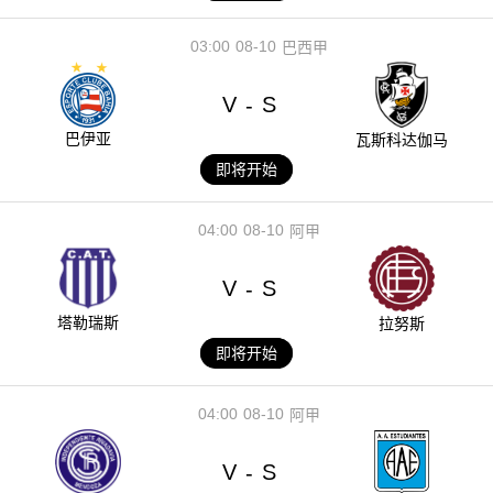
03:00
08-10
巴西甲
V
S
-
巴伊亚
瓦斯科达伽马
即将开始
04:00
08-10
阿甲
V
S
-
塔勒瑞斯
拉努斯
即将开始
04:00
08-10
阿甲
V
S
-