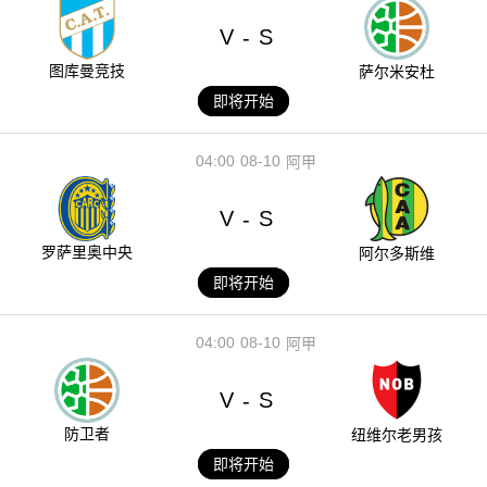
V
S
-
图库曼竞技
萨尔米安杜
即将开始
04:00
08-10
阿甲
V
S
-
罗萨里奥中央
阿尔多斯维
即将开始
04:00
08-10
阿甲
V
S
-
防卫者
纽维尔老男孩
即将开始