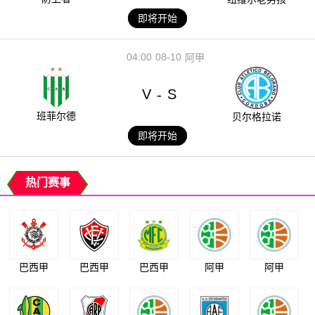
即将开始
04:00
08-10
阿甲
V
S
-
班菲尔德
贝尔格拉诺
即将开始
热门赛事
巴西甲
巴西甲
巴西甲
阿甲
阿甲