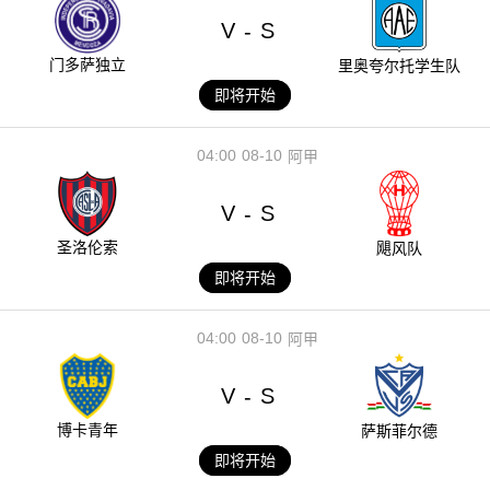
V
S
-
门多萨独立
里奥夸尔托学生队
即将开始
04:00
08-10
阿甲
V
S
-
圣洛伦索
飓风队
即将开始
04:00
08-10
阿甲
V
S
-
博卡青年
萨斯菲尔德
即将开始