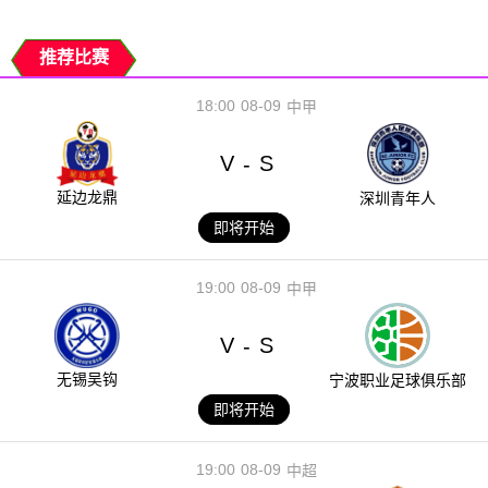
推荐比赛
18:00
08-09
中甲
V
S
-
延边龙鼎
深圳青年人
即将开始
19:00
08-09
中甲
V
S
-
无锡吴钩
宁波职业足球俱乐部
即将开始
19:00
08-09
中超