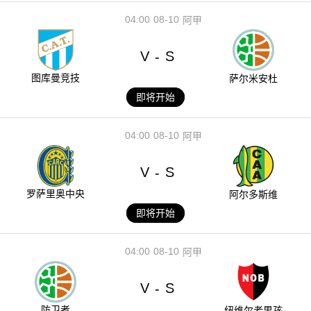
04:00
08-10
阿甲
V
S
-
图库曼竞技
萨尔米安杜
即将开始
04:00
08-10
阿甲
V
S
-
罗萨里奥中央
阿尔多斯维
即将开始
04:00
08-10
阿甲
V
S
-
防卫者
纽维尔老男孩