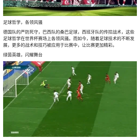
足球哲学，各领风骚
德国队的严防死守，巴西队的桑巴足球，西班牙队的传控战术，这些
足球哲学在世界杯赛场上各领风骚。而如今，随着足球技术的不断发
展，更多的战术和技巧被应用于比赛中，让比赛更加精彩。
绿茵英雄，闪耀舞台