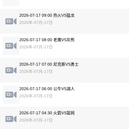
2026-07-17 09:00 热火VS猛龙
2026年-07月-17日
2026-07-17 08:00 老鹰VS灰熊
2026年-07月-17日
2026-07-17 07:00 尼克斯VS勇士
2026年-07月-17日
2026-07-17 06:00 公牛VS湖人
2026年-07月-17日
2026-07-17 04:30 火箭VS篮网
2026年-07月-17日