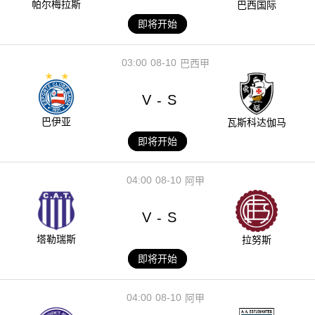
帕尔梅拉斯
巴西国际
即将开始
03:00
08-10
巴西甲
V
S
-
巴伊亚
瓦斯科达伽马
即将开始
04:00
08-10
阿甲
V
S
-
塔勒瑞斯
拉努斯
即将开始
04:00
08-10
阿甲