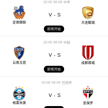
20:00
08-08
中甲
V
S
-
定南赣联
大连鲲城
即将开始
20:00
08-08
中超
V
S
-
云南玉昆
成都蓉城
即将开始
03:00
08-09
巴西甲
V
S
-
格雷米奥
圣保罗