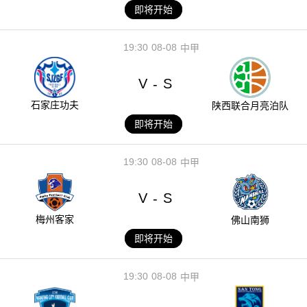
即将开始
19:30
08-08
中甲
V
S
-
石家庄功夫
陕西联合月亮泊队
即将开始
19:30
08-08
中甲
V
S
-
梅州客家
佛山南狮
即将开始
19:30
08-08
中甲