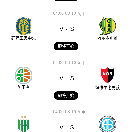
04:00
08-10
阿甲
V
S
-
罗萨里奥中央
阿尔多斯维
即将开始
04:00
08-10
阿甲
V
S
-
防卫者
纽维尔老男孩
即将开始
04:00
08-10
阿甲
V
S
-