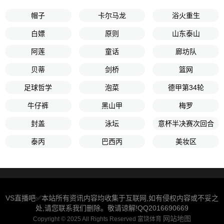
帽子
卡尔马龙
浴火重生
白嫖
原则
山东泰山
阿莲
童话
廊坊队
贝蒂
剑桥
篮网
足球哲学
泡菜
德甲第34轮
牛仔裤
黑山甲
梅罗
封盖
泳坛
意杯半决赛次回合
泰丙
巴西丙
美妆区
VS直播吧✅本站所有资讯内容均收集于互联网,如有侵权内容或不妥之
处,请您联系我们删除。敬请谅解!QQ2016690669
网站地图
Copyright © 2025 All Rights Reserved 富饶体育