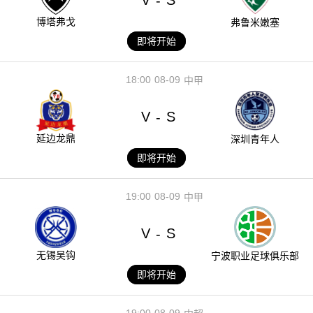
V
S
-
博塔弗戈
弗鲁米嫩塞
即将开始
18:00
08-09
中甲
V
S
-
延边龙鼎
深圳青年人
即将开始
19:00
08-09
中甲
V
S
-
无锡吴钩
宁波职业足球俱乐部
即将开始
19:00
08-09