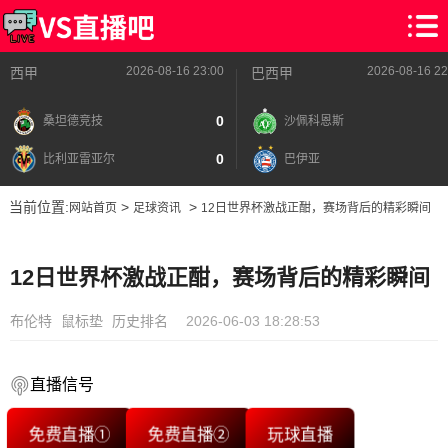
2026-08-16 23:00
2026-08-16 22
西甲
巴西甲
0
桑坦德竞技
沙佩科恩斯
0
比利亚雷亚尔
巴伊亚
当前位置:
>
>
网站首页
足球资讯
12日世界杯激战正酣，赛场背后的精彩瞬间
12日世界杯激战正酣，赛场背后的精彩瞬间
布伦特
鼠标垫
历史排名
2026-06-03 18:28:53
直播信号
免费直播①
免费直播②
玩球直播