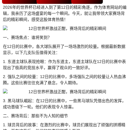
2026年的世界杯已经进入到了第12日的精彩角逐，作为体育网站的编
辑，我亲历了这场盛宴的每一个瞬间。今天，就让我带领大家赛场背
后的精彩瞬间，感受这股体育热情！
一、赛场焦点：谁将笑到？
在12日的比赛中，各大球队展开了一场场激烈的较量。根据最新数据
显示，以下几支队伍值得关注：
1. 东道主球队表现抢眼：作为东道主，东道主球队在12日的比赛中表
现出了极高的竞技水平，赢得了观众的一致好评。
2. 强队之间的较量：12日的比赛中，多场强队之间的较量让人热血沸
腾。这些比赛往往充满了悬念，令人期待。
3. 黑马球队崛起：在12日的比赛中，一些黑马球队凭借出色的发挥，
成功晋级下一轮。他们的表现令人惊喜。
二、赛场背后：那些不为人知的细节
1. 球员背后的故事：在激烈的比赛中，球员们展现出了顽强的拼搏精