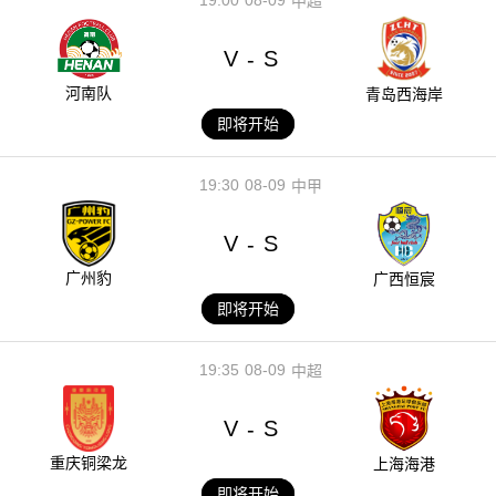
中超
V
S
-
河南队
青岛西海岸
即将开始
19:30
08-09
中甲
V
S
-
广州豹
广西恒宸
即将开始
19:35
08-09
中超
V
S
-
重庆铜梁龙
上海海港
即将开始