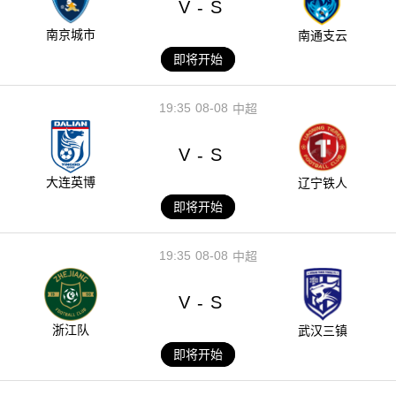
V
S
-
南京城市
南通支云
即将开始
19:35
08-08
中超
V
S
-
大连英博
辽宁铁人
即将开始
19:35
08-08
中超
V
S
-
浙江队
武汉三镇
即将开始