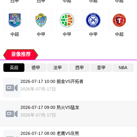
西甲
西甲
中超
中超
中超
中超
中甲
中甲
中甲
中超
录像推荐
英超
德甲
法甲
西甲
意甲
NBA
2026-07-17 10:00 掘金VS开拓者
2026年-07月-17日
2026-07-17 09:00 热火VS猛龙
2026年-07月-17日
2026-07-17 08:00 老鹰VS灰熊