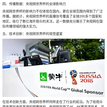
四、传播数据：央视网世界杯的全球影响力
央视网世界杯的影响力不仅体现在国内，更在全球范围内得到了广泛
传播。据统计，央视网世界杯的直播信号覆盖了全球200多个国家和
地区，吸引了数亿海外观众的关注。这一数据充分展示了央视网在国
际传播领域的强大实力。
五、技术创新：央视网世界杯的视觉盛宴
在技术创新方面，央视网世界杯同样走在了行业的前沿。为了给观众
带来更加身临其境的观赛体验，央视网采用了4K、8K等高清技术，并