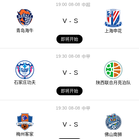
19:00
08-08
中超
V
S
-
青岛海牛
上海申花
即将开始
19:30
08-08
中甲
V
S
-
石家庄功夫
陕西联合月亮泊队
即将开始
19:30
08-08
中甲
V
S
-
梅州客家
佛山南狮