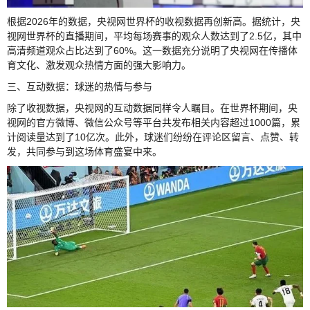
根据2026年的数据，央视网世界杯的收视数据再创新高。据统计，央
视网世界杯的直播期间，平均每场赛事的观众人数达到了2.5亿，其中
高清频道观众占比达到了60%。这一数据充分说明了央视网在传播体
育文化、激发观众热情方面的强大影响力。
三、互动数据：球迷的热情与参与
除了收视数据，央视网的互动数据同样令人瞩目。在世界杯期间，央
视网的官方微博、微信公众号等平台共发布相关内容超过1000篇，累
计阅读量达到了10亿次。此外，球迷们纷纷在评论区留言、点赞、转
发，共同参与到这场体育盛宴中来。