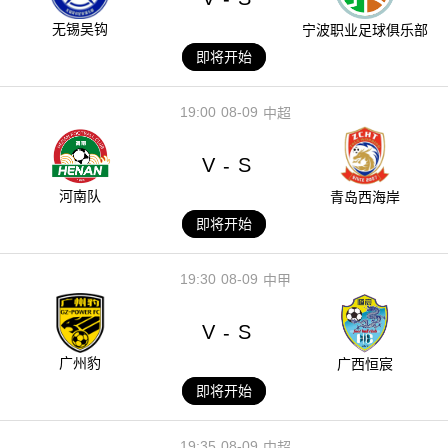
无锡吴钩
宁波职业足球俱乐部
即将开始
19:00
08-09
中超
V
S
-
河南队
青岛西海岸
即将开始
19:30
08-09
中甲
V
S
-
广州豹
广西恒宸
即将开始
19:35
08-09
中超