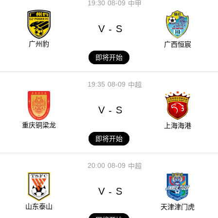
19:30
08-09
中甲
V
S
-
广州豹
广西恒宸
即将开始
19:35
08-09
中超
V
S
-
重庆铜梁龙
上海海港
即将开始
20:00
08-09
中超
V
S
-
山东泰山
天津津门虎