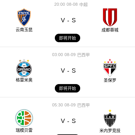
20:00
08-08
中超
V
S
-
云南玉昆
成都蓉城
即将开始
03:00
08-09
巴西甲
V
S
-
格雷米奥
圣保罗
即将开始
05:30
08-09
巴西甲
V
S
-
瑞模贝雷
米内罗竞技