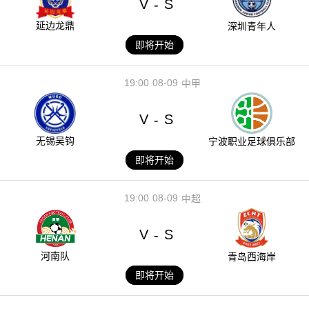
V
S
-
延边龙鼎
深圳青年人
即将开始
19:00
08-09
中甲
V
S
-
无锡吴钩
宁波职业足球俱乐部
即将开始
19:00
08-09
中超
V
S
-
河南队
青岛西海岸
即将开始