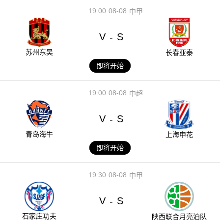
19:00
08-08
中甲
V
S
-
苏州东吴
长春亚泰
即将开始
19:00
08-08
中超
V
S
-
青岛海牛
上海申花
即将开始
19:30
08-08
中甲
V
S
-
石家庄功夫
陕西联合月亮泊队