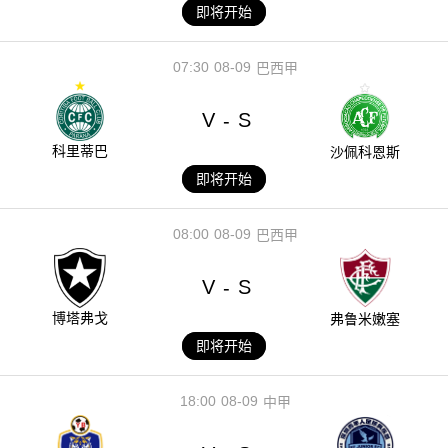
即将开始
07:30
08-09
巴西甲
V
S
-
科里蒂巴
沙佩科恩斯
即将开始
08:00
08-09
巴西甲
V
S
-
博塔弗戈
弗鲁米嫩塞
即将开始
18:00
08-09
中甲