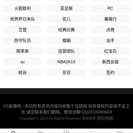
火箭胜利
亚足联
PC
世界杯日本队
花儿
番禺行
艾登
经典比赛
点券
防守队员
婚姻
出手
赔率表
运营团队
红宝石
ac
NBA2K19
新西女超
硅谷
豆豆
签约
VS直播吧✅本站所有资讯内容均收集于互联网,如有侵权内容或不妥之
处,请您联系我们删除。敬请谅解!QQ2016690669
网站地图
Copyright © 2025 All Rights Reserved 富饶体育