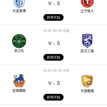
V
S
-
大连英博
辽宁铁人
即将开始
19:35
08-08
中超
V
S
-
浙江队
武汉三镇
即将开始
20:00
08-08
中甲
V
S
-
定南赣联
大连鲲城
即将开始