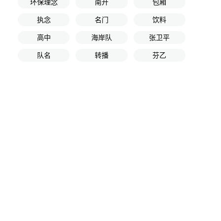
环保理念
南开
包厢
执念
名门
饮料
高中
海岸队
张卫平
队名
转播
芬乙