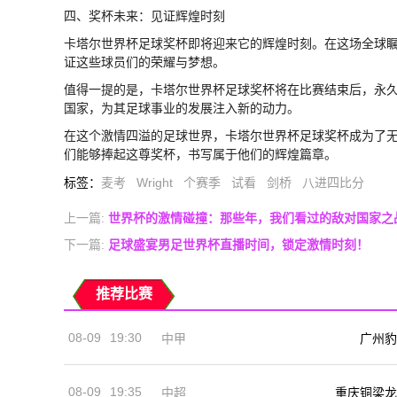
四、奖杯未来：见证辉煌时刻
卡塔尔世界杯足球奖杯即将迎来它的辉煌时刻。在这场全球
证这些球员们的荣耀与梦想。
值得一提的是，卡塔尔世界杯足球奖杯将在比赛结束后，永
国家，为其足球事业的发展注入新的动力。
在这个激情四溢的足球世界，卡塔尔世界杯足球奖杯成为了
们能够捧起这尊奖杯，书写属于他们的辉煌篇章。
标签
：
麦考
Wright
个赛季
试看
剑桥
八进四比分
上一篇:
世界杯的激情碰撞：那些年，我们看过的敌对国家之
下一篇:
足球盛宴男足世界杯直播时间，锁定激情时刻！
推荐比赛
08-09
19:30
中甲
广州豹
08-09
19:35
中超
重庆铜梁龙