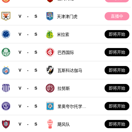
V
-
S
直播中
天津津门虎
V
-
S
即将开始
米拉索
V
-
S
即将开始
巴西国际
V
-
S
即将开始
瓦斯科达伽马
V
-
S
即将开始
拉努斯
V
-
S
即将开始
里奥夸尔托学生
队
V
-
S
即将开始
飓风队