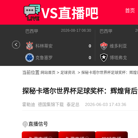
首页
2026-08-17 06:30
2
巴西甲
巴西甲
科林蒂安
0
维多利亚
克鲁塞罗
0
博塔弗戈
当前位置:
>
>
网站首页
足球资讯
探秘卡塔尔世界杯足球奖杯：辉煌
探秘卡塔尔世界杯足球奖杯：辉煌背后
霍勒迪
德国集锦下载
泰足总
2026-06-03 17:43:36
直播信号