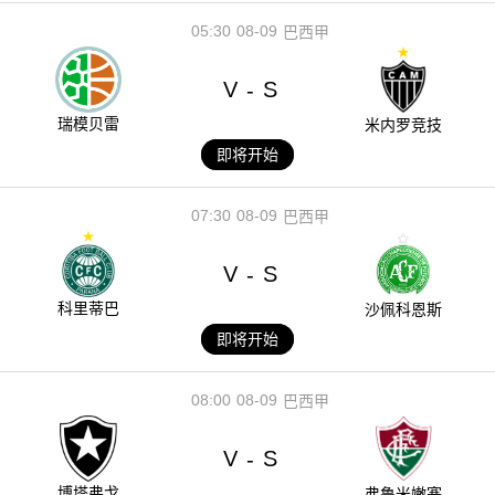
05:30
08-09
巴西甲
V
S
-
瑞模贝雷
米内罗竞技
即将开始
07:30
08-09
巴西甲
V
S
-
科里蒂巴
沙佩科恩斯
即将开始
08:00
08-09
巴西甲
V
S
-
博塔弗戈
弗鲁米嫩塞