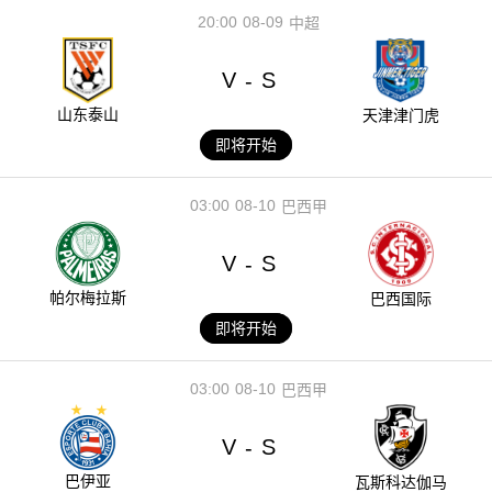
20:00
08-09
中超
V
S
-
山东泰山
天津津门虎
即将开始
03:00
08-10
巴西甲
V
S
-
帕尔梅拉斯
巴西国际
即将开始
03:00
08-10
巴西甲
V
S
-
巴伊亚
瓦斯科达伽马