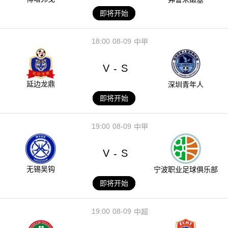
即将开始
18:00
08-09
中甲
V
S
-
延边龙鼎
深圳青年人
即将开始
19:00
08-09
中甲
V
S
-
无锡吴钩
宁波职业足球俱乐部
即将开始
19:00
08-09
中超