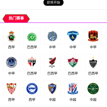
即将开始
热门赛事
西甲
巴西甲
中甲
中甲
中甲
中甲
巴西甲
巴西甲
巴西甲
巴西甲
西甲
西甲
中超
中超
中超