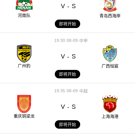
V
S
-
河南队
青岛西海岸
即将开始
19:30
08-09
中甲
V
S
-
广州豹
广西恒宸
即将开始
19:35
08-09
中超
V
S
-
重庆铜梁龙
上海海港
即将开始